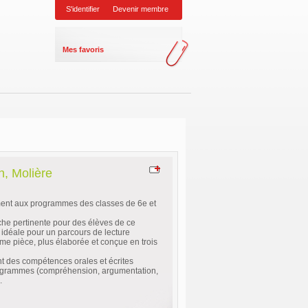
S'identifier
Devenir membre
Mes favoris
n, Molière
ment aux programmes des classes de 6e et
che pertinente pour des élèves de ce
 idéale pour un parcours de lecture
ème pièce, plus élaborée et conçue en trois
t des compétences orales et écrites
rogrammes (compréhension, argumentation,
.