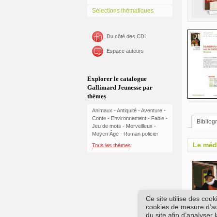
Sélections thématiques
Du côté des CDI
Espace auteurs
Explorer le catalogue
Gallimard Jeunesse par
thèmes
Animaux
-
Antiquité
-
Aventure
-
Conte
-
Environnement
-
Fable
-
Bibliog
Jeu de mots
-
Merveilleux
-
Moyen Âge
-
Roman policier
Le méd
Tous les thèmes
Ce site utilise des coo
cookies de mesure d’aud
du site afin d’analyser 