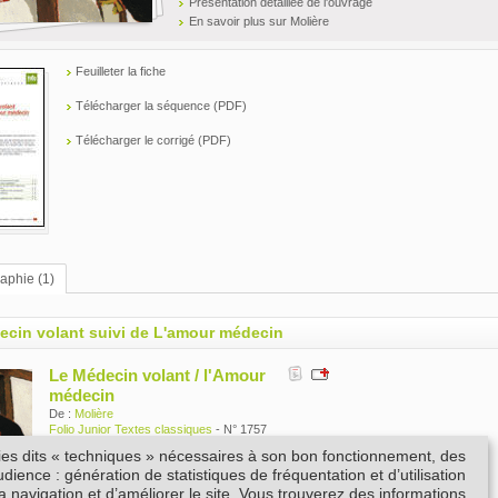
Présentation détaillée de l'ouvrage
En savoir plus sur Molière
Feuilleter la fiche
Télécharger la séquence (PDF)
Télécharger le corrigé (PDF)
raphie (1)
ecin volant suivi de L'amour médecin
Le Médecin volant / l'Amour
médecin
De :
Molière
Folio Junior Textes classiques
- N° 1757
Gallimard Jeunesse
kies dits « techniques » nécessaires à son bon fonctionnement, des
Date de parution : 24/03/2016
ience : génération de statistiques de fréquentation et d’utilisation
Prix : 3.5 €
la navigation et d’améliorer le site. Vous trouverez des informations
Code SODIS : A58296