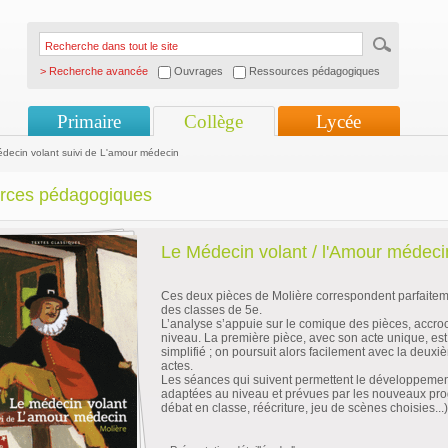
> Recherche avancée
Ouvrages
Ressources pédagogiques
Primaire
Collège
Lycée
decin volant suivi de L'amour médecin
rces pédagogiques
Le Médecin volant / l'Amour médeci
Ces deux pièces de Molière correspondent parfaite
des classes de 5e.
L’analyse s’appuie sur le comique des pièces, accro
niveau. La première pièce, avec son acte unique, est
simplifié ; on poursuit alors facilement avec la deuxi
actes.
Les séances qui suivent permettent le développemen
adaptées au niveau et prévues par les nouveaux p
débat en classe, réécriture, jeu de scènes choisies...)