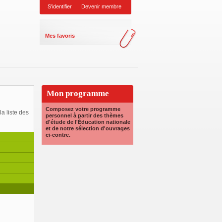
S'identifier
Devenir membre
Mes favoris
Mon programme
Composez votre programme
a liste des
personnel à partir des thèmes
d'étude de l'Éducation nationale
et de notre sélection d'ouvrages
ci-contre.