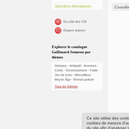
Sélections thématiques
Du côté des CDI
Espace auteurs
Explorer le catalogue
Gallimard Jeunesse par
thèmes
Animaux
-
Antiquité
-
Aventure
-
Conte
-
Environnement
-
Fable
-
Jeu de mots
-
Merveilleux
-
Moyen Âge
-
Roman policier
Tous les thèmes
Ce site utilise des coo
cookies de mesure d’aud
du site afin d’analyser 