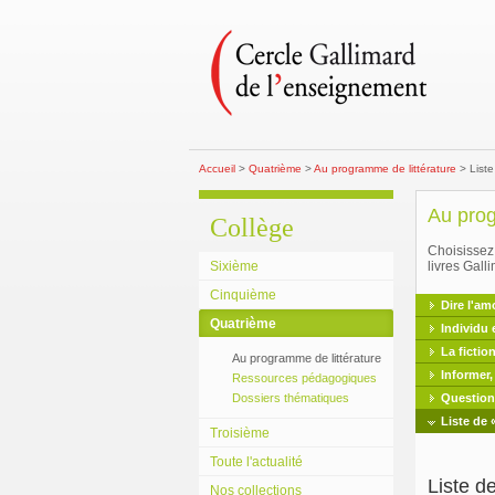
Accueil
>
Quatrième
>
Au programme de littérature
> Liste
Au prog
Collège
Choisissez 
Sixième
livres Gall
Cinquième
Dire l'am
Quatrième
Individu 
La fiction
Au programme de littérature
Informer,
Ressources pédagogiques
Dossiers thématiques
Questionn
Liste de 
Troisième
Toute l'actualité
Liste d
Nos collections