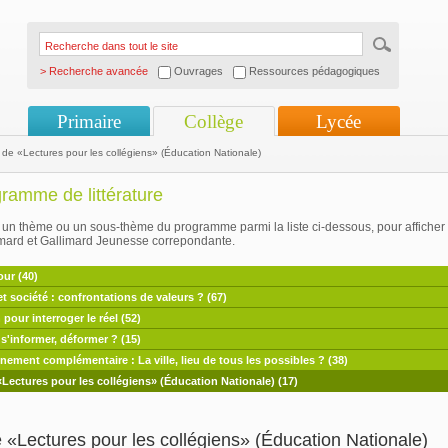
> Recherche avancée
Ouvrages
Ressources pédagogiques
Primaire
Collège
Lycée
 de «Lectures pour les collégiens» (Éducation Nationale)
ramme de littérature
un thème ou un sous-thème du programme parmi la liste ci-dessous, pour afficher l
imard et Gallimard Jeunesse correpondante.
our (40)
et société : confrontations de valeurs ? (67)
 pour interroger le réel (52)
 s'informer, déformer ? (15)
ement complémentaire : La ville, lieu de tous les possibles ? (38)
«Lectures pour les collégiens» (Éducation Nationale) (17)
e «Lectures pour les collégiens» (Éducation Nationale)