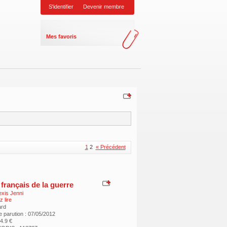
S'identifier
Devenir membre
Mes favoris
1
2
« Précédent
 français de la guerre
exis Jenni
 lire
ard
e parution : 07/05/2012
24.9 €