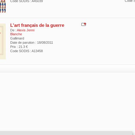
Code S
Code SODIS : A45039
L'art français de la guerre
De :
Alexis Jenni
Blanche
Gallimard
Date de parution : 18/08/2011
Prix : 21.3 €
Code SODIS : A13458