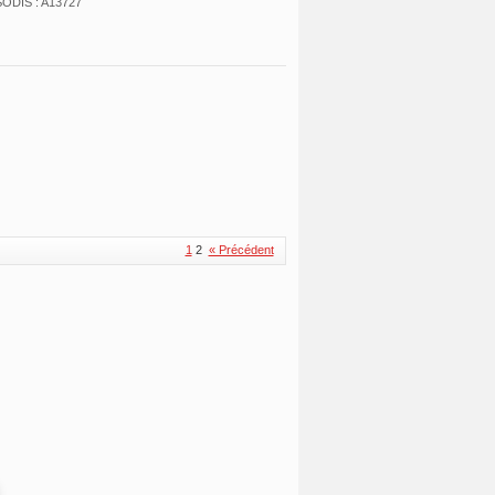
ODIS : A13727
1
2
« Précédent