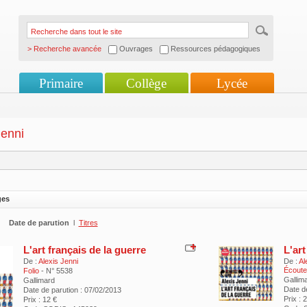
> Recherche avancée
Ouvrages
Ressources pédagogiques
Primaire
Collège
Lycée
Jenni
ges
Date de parution
l
Titres
L'art français de la guerre
L'art
De :
Alexis Jenni
De :
Al
Écoutez
Folio
- N° 5538
Gallim
Gallimard
Date d
Date de parution : 07/02/2013
Prix : 
Prix : 12 €