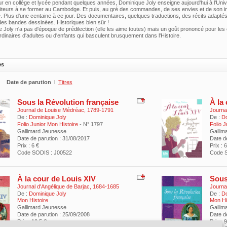
r en collège et lycée pendant quelques années, Dominique Joly enseigne aujourd'hui à l'Univer
iteurs à se former au Cambodge. Et puis, au gré des commandes, de ses envies et de son inspi
 Plus d'une centaine à ce jour. Des documentaires, quelques traductions, des récits adaptés
es bandes dessinées. Historiques bien sûr !
 Joly n'a pas d'époque de prédilection (elle les aime toutes) mais un goût prononcé pour le
ordinaires d'adultes ou d'enfants qui basculent brusquement dans l'Histoire.
es
Date de parution
l
Titres
Sous la Révolution française
À la
Journal de Louise Médréac, 1789-1791
Journa
De :
Dominique Joly
De :
Do
Folio Junior Mon Histoire
- N° 1797
Folio J
Gallimard Jeunesse
Gallim
Date de parution : 31/08/2017
Date d
Prix : 6 €
Prix : 6
Code SODIS : J00522
Code S
À la cour de Louis XIV
Sous
Journal d'Angélique de Barjac, 1684-1685
Journa
De :
Dominique Joly
De :
Do
Mon Histoire
Mon Hi
Gallimard Jeunesse
Gallim
Date de parution : 25/09/2008
Date d
Prix : 10.5 €
Prix : 