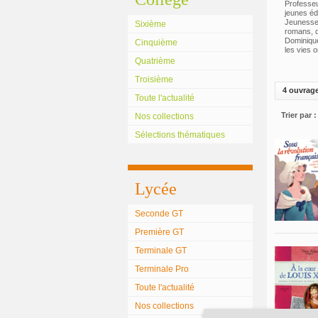
Professeu
jeunes éd
Jeunesse.
Sixième
romans, d
Dominique
Cinquième
les vies 
Quatrième
Troisième
4 ouvrag
Toute l'actualité
Trier par :
Nos collections
Sélections thématiques
Lycée
Seconde GT
Première GT
Terminale GT
Terminale Pro
Toute l'actualité
Nos collections