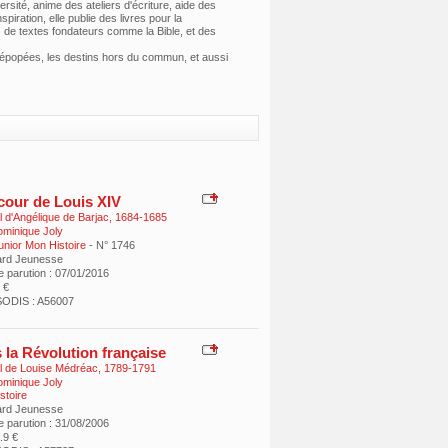
sité, anime des ateliers d'écriture, aide des
ration, elle publie des livres pour la
 de textes fondateurs comme la Bible, et des
s épopées, les destins hors du commun, et aussi
 cour de Louis XIV
l d'Angélique de Barjac, 1684-1685
minique Joly
unior Mon Histoire
- N° 1746
ard Jeunesse
e parution : 07/01/2016
 €
ODIS : A56007
 la Révolution française
l de Louise Médréac, 1789-1791
minique Joly
stoire
ard Jeunesse
e parution : 31/08/2006
9.9 €