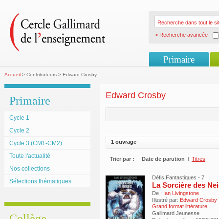
> Recherche avancée
Primaire
Accueil
> Contributeurs > Edward Crosby
Edward Crosby
Primaire
Cycle 1
Cycle 2
1 ouvrage
Cycle 3 (CM1-CM2)
Toute l'actualité
Trier par :
Date de parution
l
Titres
Nos collections
Défis Fantastiques - 7
Sélections thématiques
La Sorcière des Ne
De :
Ian Livingstone
Illustré par:
Edward Crosby
Grand format littérature
Gallimard Jeunesse
Collège