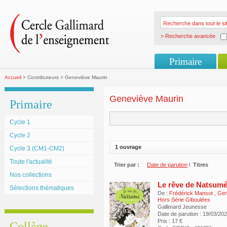
> Recherche avancée
Primaire
Accueil
> Contributeurs > Geneviève Maurin
Geneviève Maurin
Primaire
Cycle 1
Cycle 2
1 ouvrage
Cycle 3 (CM1-CM2)
Toute l'actualité
Trier par :
Date de parution
l
Titres
Nos collections
Le rêve de Natsum
Sélections thématiques
De :
Frédérick Mansot
,
Gen
Hors Série Giboulées
Gallimard Jeunesse
Date de parution : 19/03/20
Prix : 17 €
Collège