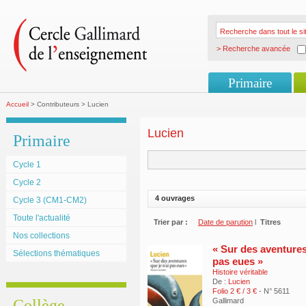
> Recherche avancée
Primaire
Accueil
> Contributeurs > Lucien
Lucien
Primaire
Cycle 1
Cycle 2
4 ouvrages
Cycle 3 (CM1-CM2)
Toute l'actualité
Trier par :
Date de parution
l
Titres
Nos collections
« Sur des aventures
Sélections thématiques
pas eues »
Histoire véritable
De :
Lucien
Folio 2 € / 3 €
- N° 5611
Collège
Gallimard