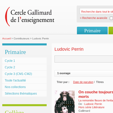
> Recherche avancée
Primaire
Accueil
> Contributeurs > Ludovic Perrin
Ludovic Perrin
Primaire
Cycle 1
Cycle 2
1 ouvrage
Cycle 3 (CM1-CM2)
Toute l'actualité
Trier par :
Date de parution
l
Titres
Nos collections
On couche toujours
Sélections thématiques
morts
La remontée fleuve de l'enfa
De :
Ludovic Perrin
Hors série Littérature
Gallimard
Collège