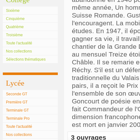
même année, Un homme q
Sixième
Suisse Romande. Gust
Cinquième
l'encouragent. La mobi
Quatrième
études. En 1947, il épo
Troisième
gagner sa vie, il travai
Toute l'actualité
chantier de la Grande 
Nos collections
au mensuel Treize étoil
Sélections thématiques
Châble. Il se remarie e
Réchy. S'il est un défe
traditionnelle du Vala
Lycée
pairs, il a reçoit le Pr
l'ensemble de son œuvr
Seconde GT
Goncourt de poésie en
Première GT
fait Commandeur de l'O
Terminale GT
dimension francophone
Terminale Pro
est mort en janvier 20
Toute l'actualité
Nos collections
3 ouvrages