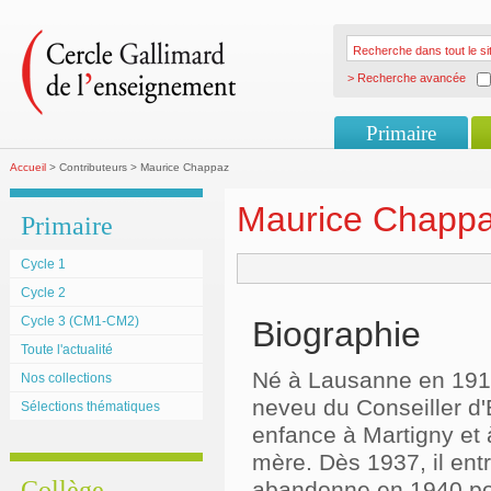
> Recherche avancée
Primaire
Accueil
> Contributeurs > Maurice Chappaz
Maurice Chapp
Primaire
Cycle 1
Cycle 2
Cycle 3 (CM1-CM2)
Biographie
Toute l'actualité
Né à Lausanne en 1916
Nos collections
neveu du Conseiller d'
Sélections thématiques
enfance à Martigny et 
mère. Dès 1937, il ent
Collège
abandonne en 1940 pour