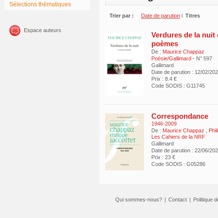
Sélections thématiques
Trier par :
Date de parution
l
Titres
Espace auteurs
Verdures de la nuit 
poèmes
De :
Maurice Chappaz
Poésie/Gallimard
- N° 597
Gallimard
Date de parution : 12/02/20
Prix : 8.4 €
Code SODIS : G11745
Correspondance
1946-2009
De :
Maurice Chappaz
,
Phil
Les Cahiers de la NRF
Gallimard
Date de parution : 22/06/20
Prix : 23 €
Code SODIS : G05286
Qui sommes-nous?
|
Contact
|
Politique d