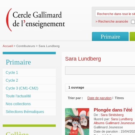
> Recherche avancée
Primaire
Accueil
> Contributeurs > Sara Lundberg
Sara Lundberg
Primaire
Cycle 1
Cycle 2
1 ouvrage
Cycle 3 (CM1-CM2)
Toute l'actualité
Trier par :
Date de parution
l
Titres
Nos collections
Plongée dans l'été
Sélections thématiques
De :
Sara Stridsberg
Illustré par:
Sara Lundberg
Albums Gallimard Jeunesse
Gallimard Jeunesse
Date de parution : 15/04/20
Collège