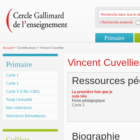
> Recherche avancée
Primaire
Accueil
> Contributeurs > Vincent Cuvellier
Vincent Cuvellie
Primaire
Cycle 1
Ressources pé
Cycle 2
Cycle 3 (CM1-CM2)
La première fois que je
suis née
Toute l'actualité
Fiche pédagogique
Cycle 2
Nos collections
Sélections thématiques
Biographie
Collège