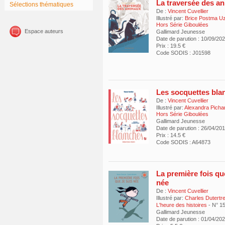
La traversée des a
Sélections thématiques
De :
Vincent Cuvellier
Illustré par:
Brice Postma Uz
Hors Série Giboulées
Espace auteurs
Gallimard Jeunesse
Date de parution : 10/09/20
Prix : 19.5 €
Code SODIS : J01598
Les socquettes bla
De :
Vincent Cuvellier
Illustré par:
Alexandra Picha
Hors Série Giboulées
Gallimard Jeunesse
Date de parution : 26/04/20
Prix : 14.5 €
Code SODIS : A64873
La première fois qu
née
De :
Vincent Cuvellier
Illustré par:
Charles Dutertr
L'heure des histoires
- N° 1
Gallimard Jeunesse
Date de parution : 01/04/20