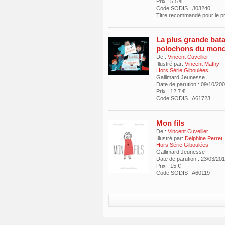
Prix : 5.5 €
Code SODIS : J03240
Titre recommandé pour le 
La plus grande bata
polochons du mon
De :
Vincent Cuvellier
Illustré par:
Vincent Mathy
Hors Série Giboulées
Gallimard Jeunesse
Date de parution : 09/10/20
Prix : 12.7 €
Code SODIS : A61723
Mon fils
De :
Vincent Cuvellier
Illustré par:
Delphine Perret
Hors Série Giboulées
Gallimard Jeunesse
Date de parution : 23/03/20
Prix : 15 €
Code SODIS : A60119