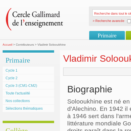
> Recherche avancée
Primaire
Accueil
> Contributeurs > Vladimir Solooukhine
Vladimir Soloou
Primaire
Cycle 1
Cycle 2
Cycle 3 (CM1-CM2)
Biographie
Toute l'actualité
Solooukhine est né en
Nos collections
d'Alechino. En 1942 il
Sélections thématiques
à 1946 sert dans l'armé
littérature mondiale G
Collège
droits paraît dans la 