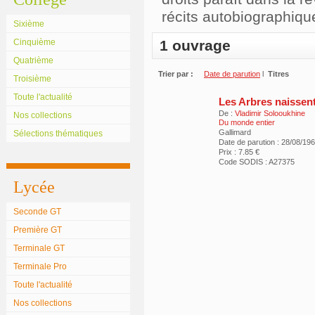
récits autobiographiqu
Sixième
Cinquième
1 ouvrage
Quatrième
Trier par :
Date de parution
l
Titres
Troisième
Toute l'actualité
Les Arbres naissent
De :
Vladimir Solooukhine
Nos collections
Du monde entier
Gallimard
Sélections thématiques
Date de parution : 28/08/19
Prix : 7.85 €
Code SODIS : A27375
Lycée
Seconde GT
Première GT
Terminale GT
Terminale Pro
Toute l'actualité
Nos collections