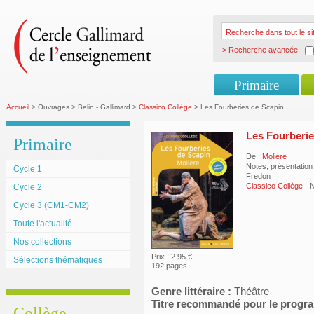
> Recherche avancée
Primaire
Accueil
> Ouvrages > Belin - Gallimard >
Classico Collège
> Les Fourberies de Scapin
Les Fourberie
Primaire
De :
Molière
Notes, présentation
Cycle 1
Fredon
Classico Collège
- 
Cycle 2
Cycle 3 (CM1-CM2)
Toute l'actualité
Nos collections
Prix : 2.95 €
Sélections thématiques
192 pages
Genre littéraire :
Théâtre
Titre recommandé pour le prog
Collège