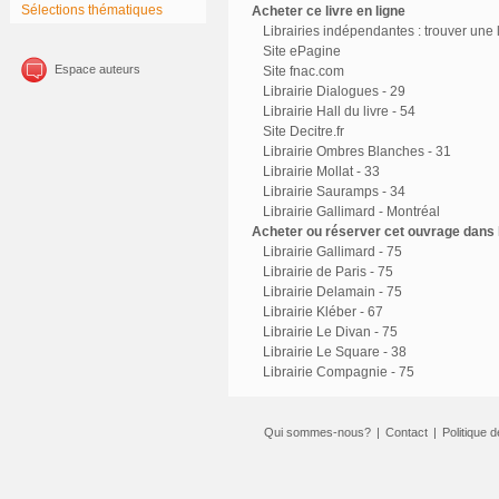
Sélections thématiques
Acheter ce livre en ligne
Librairies indépendantes : trouver une l
Site ePagine
Espace auteurs
Site fnac.com
Librairie Dialogues - 29
Librairie Hall du livre - 54
Site Decitre.fr
Librairie Ombres Blanches - 31
Librairie Mollat - 33
Librairie Sauramps - 34
Librairie Gallimard - Montréal
Acheter ou réserver cet ouvrage dans l
Librairie Gallimard - 75
Librairie de Paris - 75
Librairie Delamain - 75
Librairie Kléber - 67
Librairie Le Divan - 75
Librairie Le Square - 38
Librairie Compagnie - 75
Qui sommes-nous?
|
Contact
|
Politique d