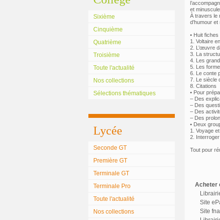
l’accompagne
et minuscule
À travers le
Sixième
d’humour et n
Cinquième
• Huit fiches
1. Voltaire e
Quatrième
2. L’œuvre 
3. La struct
Troisième
4. Les gran
5. Les forme
Toute l'actualité
6. Le conte 
7. Le siècle
Nos collections
8. Citations
• Pour prépa
Sélections thématiques
– Des explica
– Des quest
– Des activit
– Des prolon
• Deux grou
Lycée
1. Voyage et
2. Interroger
Seconde GT
Tout pour ré
Première GT
Terminale GT
Acheter c
Terminale Pro
Librair
Toute l'actualité
Site eP
Site fn
Nos collections