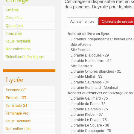
Cet imagier indispensable met en sc
des planches Deyrolle pour le plais
Sixième
Cinquième
Acheter le livre
Citations de presse
Quatrième
Troisième
Acheter ce livre en ligne
Librairies indépendantes : trouver une l
Toute l'actualité
Site ePagine
Nos collections
Site fnac.com
Librairie Dialogues - 29
Sélections thématiques
Librairie Hall du livre - 54
Site Decitre.fr
Librairie Ombres Blanches - 31
Librairie Mollat - 33
Lycée
Librairie Sauramps - 34
Librairie Gallimard - Montréal
Seconde GT
Acheter ou réserver cet ouvrage dans l
Première GT
Librairie Gallimard - 75
Librairie de Paris - 75
Terminale GT
Librairie Delamain - 75
Terminale Pro
Librairie Kléber - 67
Librairie Le Divan - 75
Toute l'actualité
Librairie Le Square - 38
Nos collections
Librairie Compagnie - 75