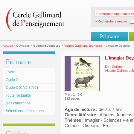
> Recherche avancée
Primaire
Accueil
> Ouvrages > Gallimard Jeunesse >
Albums Gallimard Jeunesse
> L'imagier Deyrolle
L'imagier Dey
Primaire
De :
Collectif
Albums Gallimard 
Cycle 1
Cycle 2
Cycle 3 (CM1-CM2)
Prix : 14.9 €
Toute l'actualité
192 pages
Nos collections
Âge de lecture :
de 2 à 7 ans
Sélections thématiques
Genre littéraire :
Albums Jeuness
Thèmes :
Imagier - Sciences vie et
Cétacé - Oiseaux - Fruit
Collège