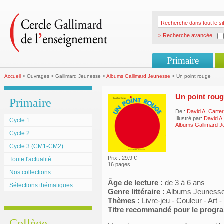
> Recherche avancée
Primaire
Accueil
> Ouvrages > Gallimard Jeunesse >
Albums Gallimard Jeunesse
> Un point rouge
Un point rou
Primaire
De :
David A. Carter
Illustré par:
David A.
Cycle 1
Albums Gallimard 
Cycle 2
Cycle 3 (CM1-CM2)
Prix : 29.9 €
Toute l'actualité
16 pages
Nos collections
Âge de lecture :
de 3 à 6 ans
Sélections thématiques
Genre littéraire :
Albums Jeuness
Thèmes :
Livre-jeu - Couleur - Art
Titre recommandé pour le prog
Collège