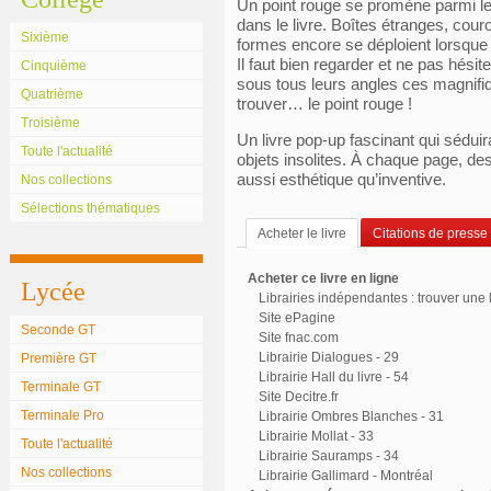
Un point rouge se promène parmi le
dans le livre. Boîtes étranges, cou
Sixième
formes encore se déploient lorsque 
Il faut bien regarder et ne pas hésit
Cinquième
sous tous leurs angles ces magnifiq
Quatrième
trouver… le point rouge !
Troisième
Un livre pop-up fascinant qui séduir
Toute l'actualité
objets insolites. À chaque page, des
aussi esthétique qu’inventive.
Nos collections
Sélections thématiques
Acheter le livre
Citations de presse
Acheter ce livre en ligne
Lycée
Librairies indépendantes : trouver une l
Site ePagine
Seconde GT
Site fnac.com
Librairie Dialogues - 29
Première GT
Librairie Hall du livre - 54
Terminale GT
Site Decitre.fr
Terminale Pro
Librairie Ombres Blanches - 31
Librairie Mollat - 33
Toute l'actualité
Librairie Sauramps - 34
Nos collections
Librairie Gallimard - Montréal