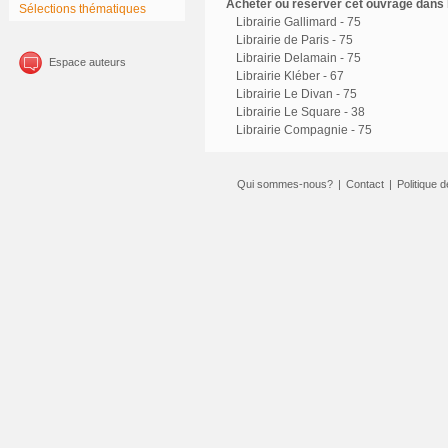
Acheter ou réserver cet ouvrage dans l
Sélections thématiques
Librairie Gallimard - 75
Librairie de Paris - 75
Librairie Delamain - 75
Espace auteurs
Librairie Kléber - 67
Librairie Le Divan - 75
Librairie Le Square - 38
Librairie Compagnie - 75
Qui sommes-nous?
|
Contact
|
Politique d