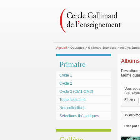
Accueil
> Ouvrages > Gallimard Jeunesse > Albums Junio
Albums 
Primaire
Des albums p
Cycle 1
Même quand 
Cycle 2
Vous pouve
Cycle 3 (CM1-CM2)
(par exemp
Toute l'actualité
Filtre :
Nos collections
75 ouvra
Sélections thématiques
Trier par :
Collège