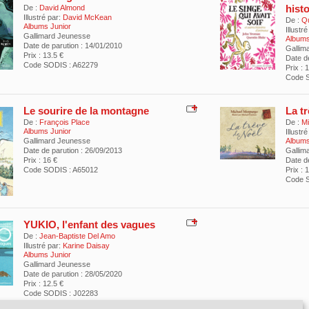
hist
De :
David Almond
Illustré par:
David McKean
De :
Qu
Albums Junior
Illustré
Gallimard Jeunesse
Albums
Date de parution : 14/01/2010
Gallim
Prix : 13.5 €
Date d
Code SODIS : A62279
Prix : 
Code S
Le sourire de la montagne
La t
De :
François Place
De :
Mi
Albums Junior
Illustré
Gallimard Jeunesse
Albums
Date de parution : 26/09/2013
Gallim
Prix : 16 €
Date de
Code SODIS : A65012
Prix : 
Code S
YUKIO, l'enfant des vagues
De :
Jean-Baptiste Del Amo
Illustré par:
Karine Daisay
Albums Junior
Gallimard Jeunesse
Date de parution : 28/05/2020
Prix : 12.5 €
Code SODIS : J02283