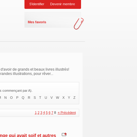
S'identifier
Devenir membre
Mes favoris
 d'avoir de grands et beaux livres illustrés!
ndes illustrations, pour rêver...
res commençant par A).
M
N
O
P
Q
R
S
T
U
V
W
X
Y
Z
1
2
3
4
5
6
7
8
« Précédent
nge qui avait soif et autres