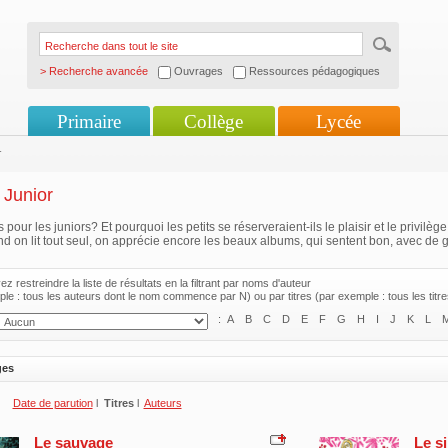
> Recherche avancée
Ouvrages
Ressources pédagogiques
Primaire
Collège
Lycée
r
Junior
our les juniors? Et pourquoi les petits se réserveraient-ils le plaisir et le privilège
on lit tout seul, on apprécie encore les beaux albums, qui sentent bon, avec de gra
z restreindre la liste de résultats en la filtrant par noms d'auteur
le : tous les auteurs dont le nom commence par N) ou par titres (par exemple : tous les tit
:
A
B
C
D
E
F
G
H
I
J
K
L
ges
Date de parution
l
Titres
l
Auteurs
Le sauvage
Le si