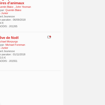
oires d'animaux
entin Blake
,
John Yeoman
 par:
Quentin Blake
 Junior
ard Jeunesse
e parution : 06/09/2018
14 €
ODIS : J01265
rêve de Noël
chael Morpurgo
 par:
Michael Foreman
 Junior
ard Jeunesse
 parution : 01/11/2018
13.5 €
ODIS : J01551