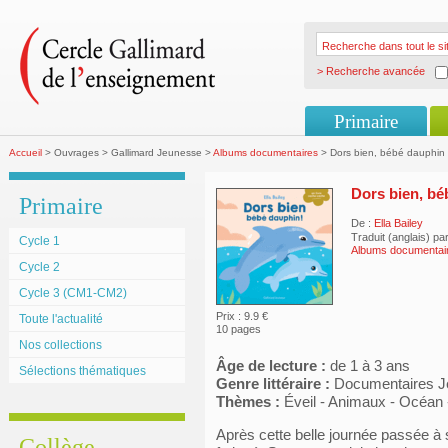
> Recherche avancée
Primaire
Accueil
> Ouvrages > Gallimard Jeunesse >
Albums documentaires
> Dors bien, bébé dauphin 
Dors bien, bé
Primaire
De :
Ella Bailey
Traduit (anglais) pa
Cycle 1
Albums documentai
Cycle 2
Cycle 3 (CM1-CM2)
Prix : 9.9 €
Toute l'actualité
10 pages
Nos collections
Âge de lecture :
de 1 à 3 ans
Sélections thématiques
Genre littéraire :
Documentaires J
Thèmes :
Éveil - Animaux - Océan
Après cette belle journée passée à
Collège