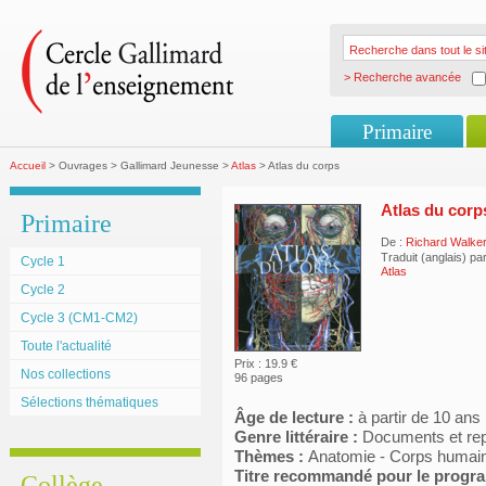
> Recherche avancée
Primaire
Accueil
> Ouvrages > Gallimard Jeunesse >
Atlas
> Atlas du corps
Atlas du corp
Primaire
De :
Richard Walke
Traduit (anglais) pa
Cycle 1
Atlas
Cycle 2
Cycle 3 (CM1-CM2)
Toute l'actualité
Prix : 19.9 €
Nos collections
96 pages
Sélections thématiques
Âge de lecture :
à partir de 10 ans
Genre littéraire :
Documents et re
Thèmes :
Anatomie - Corps humain
Titre recommandé pour le prog
Collège