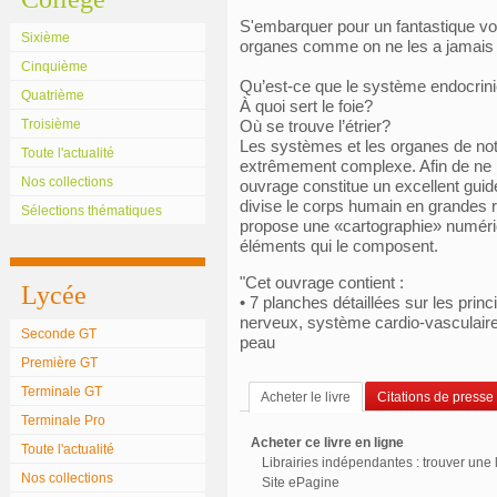
S'embarquer pour un fantastique vo
Sixième
organes comme on ne les a jamais 
Cinquième
Qu’est-ce que le système endocrin
Quatrième
À quoi sert le foie?
Troisième
Où se trouve l’étrier?
Les systèmes et les organes de no
Toute l'actualité
extrêmement complexe. Afin de ne p
Nos collections
ouvrage constitue un excellent guide
divise le corps humain en grandes r
Sélections thématiques
propose une «cartographie» numériqu
éléments qui le composent.
"Cet ouvrage contient :
Lycée
• 7 planches détaillées sur les pri
nerveux, système cardio-vasculair
Seconde GT
peau
Première GT
Terminale GT
Acheter le livre
Citations de presse
Terminale Pro
Acheter ce livre en ligne
Toute l'actualité
Librairies indépendantes : trouver une l
Nos collections
Site ePagine