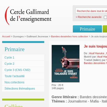
> Recherche avancée
Primaire
Accueil
> Ouvrages > Gallimard Jeunesse >
Bandes dessinées hors collection
> Je suis toujour
Je suis toujou
Primaire
De :
Asaf Hanuka
,
Illustré par:
Asaf Ha
Cycle 1
Traduit (italien) par
Bandes dessinées ho
Cycle 2
Cycle 3 (CM1-CM2)
Toute l'actualité
Nos collections
Prix : 20 €
148 pages
Sélections thématiques
Genre littéraire :
Bandes dessinée
Thèmes :
Journalisme - Mafia - Ital
Collège