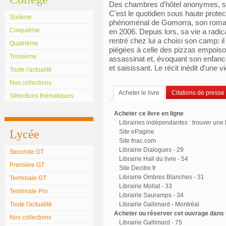
Des chambres d'hôtel anonymes, se
C'est le quotidien sous haute protec
Sixième
phénoménal de Gomorra, son roman-
Cinquième
en 2006. Depuis lors, sa vie a radi
rentré chez lui a choisi son camp: il
Quatrième
piégées à celle des pizzas empoiso
Troisième
assassinat et, évoquant son enfance,
et saisissant. Le récit inédit d'une v
Toute l'actualité
Nos collections
Acheter le livre
Citations de presse
Sélections thématiques
Acheter ce livre en ligne
Librairies indépendantes : trouver une l
Lycée
Site ePagine
Site fnac.com
Librairie Dialogues - 29
Seconde GT
Librairie Hall du livre - 54
Première GT
Site Decitre.fr
Librairie Ombres Blanches - 31
Terminale GT
Librairie Mollat - 33
Terminale Pro
Librairie Sauramps - 34
Toute l'actualité
Librairie Gallimard - Montréal
Acheter ou réserver cet ouvrage dans l
Nos collections
Librairie Gallimard - 75