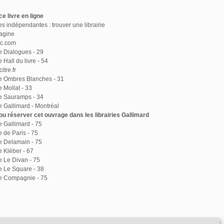
e livre en ligne
ies indépendantes : trouver une librairie
agine
ac.com
ie Dialogues - 29
e Hall du livre - 54
itre.fr
ie Ombres Blanches - 31
e Mollat - 33
ie Sauramps - 34
ie Gallimard - Montréal
u réserver cet ouvrage dans les librairies Gallimard
ie Gallimard - 75
e de Paris - 75
ie Delamain - 75
e Kléber - 67
ie Le Divan - 75
ie Le Square - 38
ie Compagnie - 75