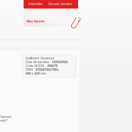
S'identifier
Devenir membre
Mes favoris
Gallimard Jeunesse
Date de parution :
13/03/2025
Code SODIS :
J05579
ISBN :
9782075217651
260
x
210
mm
Flopsaut,
venir?