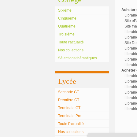
Acheter c
Sixième
Librair
Cinquième
Site eP
Quatrième
Site fn
Librair
Troisième
Librairi
Toute l'actualité
Site Dec
Librair
Nos collections
Librairi
Sélections thématiques
Librair
Librair
Acheter o
Librair
Lycée
Librairi
Librair
Seconde GT
Librairi
Librair
Première GT
Librair
Terminale GT
Librair
Terminale Pro
Toute l'actualité
Nos collections