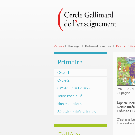
Accueil
> Ouvrages > Gallimard Jeunesse >
Beatrix Potte
Primaire
Cycle 1
Cycle 2
Cycle 3 (CM1-CM2)
Prix : 12.9 €
24 pages
Toute l'actualité
Âge de lect
Nos collections
Genre littéra
Thèmes :
P
Sélections thématiques
C'est une be
Trotsaut et 
Collège