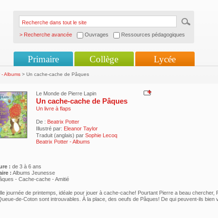
> Recherche avancée
Ouvrages
Ressources pédagogiques
Primaire
Collège
Lycée
r - Albums
> Un cache-cache de Pâques
Le Monde de Pierre Lapin
Un cache-cache de Pâques
Un livre à flaps
De :
Beatrix Potter
Illustré par:
Eleanor Taylor
Traduit (anglais) par
Sophie Lecoq
Beatrix Potter - Albums
ure :
de 3 à 6 ans
ire :
Albums Jeunesse
âques - Cache-cache - Amitié
lle journée de printemps, idéale pour jouer à cache-cache! Pourtant Pierre a beau chercher, 
Queue-de-Coton sont introuvables. À la place, des oeufs de Pâques! De qui peuvent-ils bien 