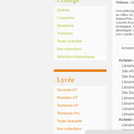
Thèmes :
E
Sixième
Une philosop
au milieu où 
Cinquième
Aujourd'hui,
couche d'ozon
Quatrième
écologique. M
développer u
Troisième
son « jardin
Toute l'actualité
Acheter 
Nos collections
Sélections thématiques
Acheter c
Librair
Site eP
Site fn
Lycée
Librair
Librairi
Seconde GT
Site Dec
Première GT
Librair
Librairi
Terminale GT
Librair
Terminale Pro
Librair
Acheter o
Toute l'actualité
Librair
Nos collections
Librairi