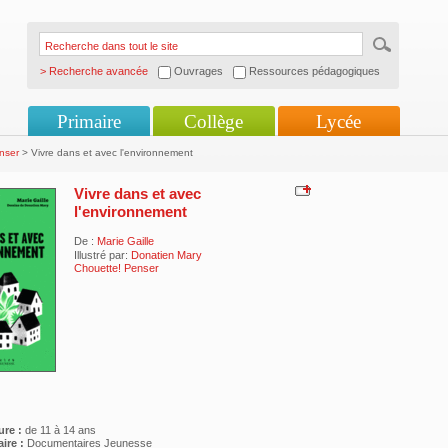
> Recherche avancée
Ouvrages
Ressources pédagogiques
Primaire
Collège
Lycée
nser
> Vivre dans et avec l'environnement
Vivre dans et avec
l'environnement
De :
Marie Gaille
Illustré par:
Donatien Mary
Chouette! Penser
ure :
de 11 à 14 ans
ire :
Documentaires Jeunesse