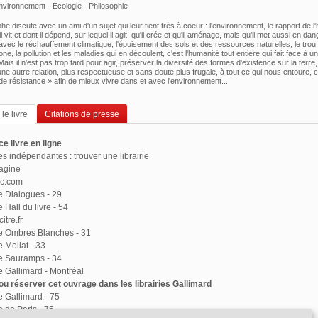
nvironnement - Écologie - Philosophie
he discute avec un ami d'un sujet qui leur tient très à coeur : l'environnement, le rapport de 
il vit et dont il dépend, sur lequel il agit, qu'il crée et qu'il aménage, mais qu'il met aussi en dan
 avec le réchauffement climatique, l'épuisement des sols et des ressources naturelles, le trou
e, la pollution et les maladies qui en découlent, c'est l'humanité tout entière qui fait face à u
ais il n'est pas trop tard pour agir, préserver la diversité des formes d'existence sur la terre,
ne autre relation, plus respectueuse et sans doute plus frugale, à tout ce qui nous entoure, cu
 de résistance » afin de mieux vivre dans et avec l'environnement...
le livre
Citations de presse
e livre en ligne
ies indépendantes : trouver une librairie
agine
ac.com
ie Dialogues - 29
e Hall du livre - 54
itre.fr
ie Ombres Blanches - 31
e Mollat - 33
ie Sauramps - 34
ie Gallimard - Montréal
u réserver cet ouvrage dans les librairies Gallimard
ie Gallimard - 75
e de Paris - 75