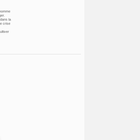
l'homme
ger.
 dans la
ne crise
ltiver