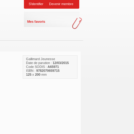
S'identifier
Devenir membre
Mes favoris
Gallimard Jeunesse
Date de parution :
12/03/2015
Code SODIS :
A65971
ISBN :
9782070659715
125
x
200
mm