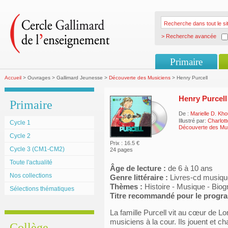
> Recherche avancée
Primaire
Accueil
> Ouvrages > Gallimard Jeunesse >
Découverte des Musiciens
> Henry Purcell
Henry Purcell
Primaire
De :
Marielle D. Kh
Illustré par:
Charlot
Cycle 1
Découverte des Mu
Cycle 2
Prix : 16.5 €
Cycle 3 (CM1-CM2)
24 pages
Toute l'actualité
Âge de lecture :
de 6 à 10 ans
Nos collections
Genre littéraire :
Livres-cd musiq
Thèmes :
Histoire - Musique - Biog
Sélections thématiques
Titre recommandé pour le prog
La famille Purcell vit au cœur de Lo
musiciens à la cour. Ils jouent et c
Collège