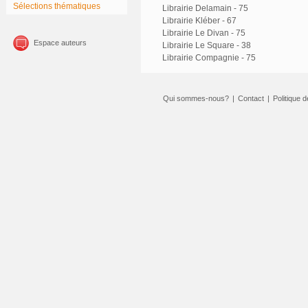
Sélections thématiques
Librairie Delamain - 75
Librairie Kléber - 67
Librairie Le Divan - 75
Espace auteurs
Librairie Le Square - 38
Librairie Compagnie - 75
Qui sommes-nous?
|
Contact
|
Politique d