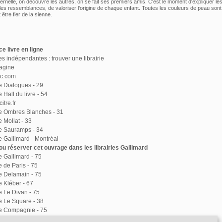
ternelle, on découvre les autres, on se fait ses premiers amis. C'est le moment d'expliquer le
 les ressemblances, de valoriser l'origine de chaque enfant. Toutes les couleurs de peau sont 
être fier de la sienne.
e livre en ligne
ies indépendantes : trouver une librairie
agine
ac.com
ie Dialogues - 29
e Hall du livre - 54
itre.fr
ie Ombres Blanches - 31
e Mollat - 33
ie Sauramps - 34
ie Gallimard - Montréal
u réserver cet ouvrage dans les librairies Gallimard
ie Gallimard - 75
e de Paris - 75
ie Delamain - 75
e Kléber - 67
ie Le Divan - 75
ie Le Square - 38
ie Compagnie - 75