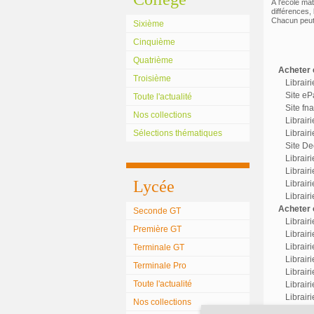
À l'école ma
différences,
Chacun peut 
Sixième
Cinquième
Quatrième
Acheter c
Troisième
Librair
Site eP
Toute l'actualité
Site fn
Nos collections
Librair
Sélections thématiques
Librairi
Site Dec
Librair
Librairi
Lycée
Librair
Librair
Acheter o
Seconde GT
Librair
Première GT
Librairi
Librair
Terminale GT
Librairi
Terminale Pro
Librair
Toute l'actualité
Librair
Librair
Nos collections