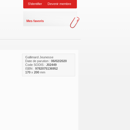
S'identifier
Devenir membre
Mes favoris
Gallimard Jeunesse
Date de parution :
06/02/2020
Code SODIS :
J02449
ISBN :
9782075136952
170
x
200
mm