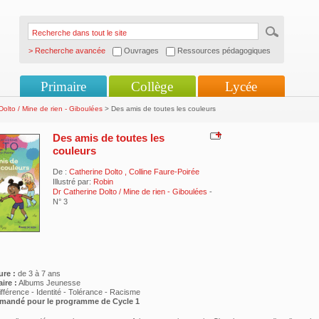
> Recherche avancée
Ouvrages
Ressources pédagogiques
Primaire
Collège
Lycée
Dolto / Mine de rien - Giboulées
> Des amis de toutes les couleurs
Des amis de toutes les
couleurs
De :
Catherine Dolto
,
Colline Faure-Poirée
Illustré par:
Robin
Dr Catherine Dolto / Mine de rien - Giboulées
-
N° 3
ure :
de 3 à 7 ans
ire :
Albums Jeunesse
ifférence - Identité - Tolérance - Racisme
mmandé pour le programme de
Cycle 1