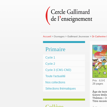
Accueil
> Ouvrages > Gallimard Jeunesse >
Dr Catherine 
Primaire
Cycle 1
Cycle 2
Cycle 3 (CM1-CM2)
Toute l'actualité
Prix : 6.9 €
Nos collections
28 pages
Sélections thématiques
Âge de lect
Genre littéra
Thèmes :
D
Titre reco
Collège