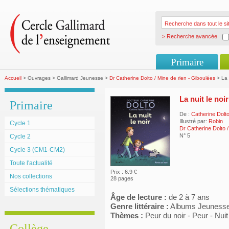
> Recherche avancée
Primaire
Accueil
> Ouvrages > Gallimard Jeunesse >
Dr Catherine Dolto / Mine de rien - Giboulées
> La n
La nuit le noir
Primaire
De :
Catherine Dolt
Illustré par:
Robin
Cycle 1
Dr Catherine Dolto 
N° 5
Cycle 2
Cycle 3 (CM1-CM2)
Toute l'actualité
Prix : 6.9 €
Nos collections
28 pages
Sélections thématiques
Âge de lecture :
de 2 à 7 ans
Genre littéraire :
Albums Jeuness
Thèmes :
Peur du noir - Peur - Nu
Collège