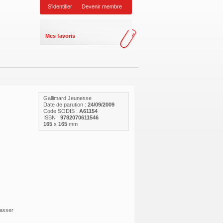
S'identifier
Devenir membre
Mes favoris
Gallimard Jeunesse
Date de parution :
24/09/2009
Code SODIS :
A61154
ISBN :
9782070611546
165
x
165
mm
passer