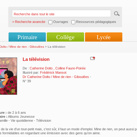
> Recherche avancée
Ouvrages
Ressources pédagogiques
Primaire
Collège
Lycée
Dolto / Mine de rien - Giboulées
> La télévision
La télévision
De :
Catherine Dolto
,
Colline Faure-Poirée
Illustré par:
Frédérick Mansot
Dr Catherine Dolto / Mine de rien - Giboulées
-
N° 39
ure :
de 2 à 6 ans
ire :
Albums Jeunesse
mille - Vie quotidienne - Télévision
e de la vie d'un tout-petit mais, c'est sûr, il faut un mode d'emploi. Mine de rien, on peut aussi 
 formidables en regardant une émission avec des gens qu'on aime.