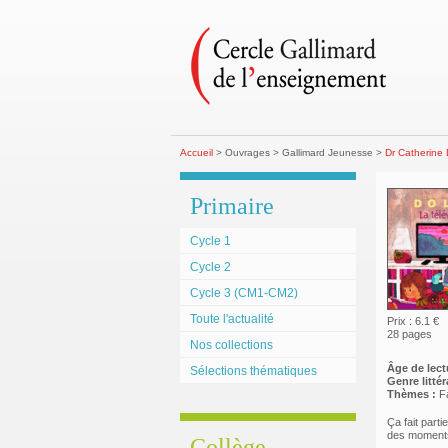
Accueil
> Ouvrages > Gallimard Jeunesse >
Dr Catherine 
Primaire
Cycle 1
Cycle 2
Cycle 3 (CM1-CM2)
Toute l'actualité
Prix : 6.1 €
28 pages
Nos collections
Âge de lect
Sélections thématiques
Genre littéra
Thèmes :
Fa
Ça fait parti
des moments
Collège