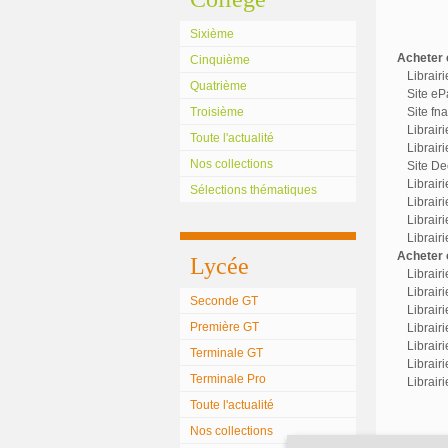
Sixième
Acheter c
Cinquième
Librair
Quatrième
Site eP
Troisième
Site fn
Librair
Toute l'actualité
Librairi
Nos collections
Site Dec
Librair
Sélections thématiques
Librairi
Librair
Librair
Acheter o
Lycée
Librair
Librairi
Seconde GT
Librair
Première GT
Librairi
Librair
Terminale GT
Librair
Terminale Pro
Librair
Toute l'actualité
Nos collections