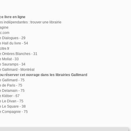
e livre en ligne
ies indépendantes : trouver une librairie
agine
ac.com
ie Dialogues - 29
e Hall du livre - 54
itre.fr
ie Ombres Blanches - 31
e Mollat - 33
ie Sauramps - 34
ie Gallimard - Montréal
u réserver cet ouvrage dans les librairies Gallimard
ie Gallimard - 75
e de Paris - 75
ie Delamain - 75
e Kléber - 67
ie Le Divan - 75
ie Le Square - 38
ie Compagnie - 75