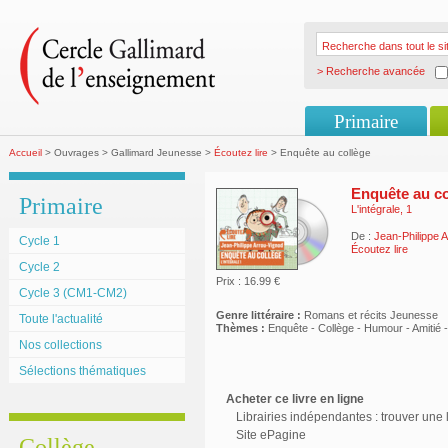
> Recherche avancée
Primaire
Accueil
> Ouvrages > Gallimard Jeunesse >
Écoutez lire
> Enquête au collège
Enquête au co
Primaire
L'intégrale, 1
De :
Jean-Philippe 
Cycle 1
Écoutez lire
Cycle 2
Prix : 16.99 €
Cycle 3 (CM1-CM2)
Genre littéraire :
Romans et récits Jeunesse
Toute l'actualité
Thèmes :
Enquête - Collège - Humour - Amitié 
Nos collections
Sélections thématiques
Acheter ce livre en ligne
Librairies indépendantes : trouver une l
Site ePagine
Collège