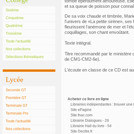
tombe éperdument amoureuse. Elle d
et sa queue de poisson pour connaît
Sixième
De sa voix chaude et timbrée, Mari
Cinquième
l'univers de «La petite sirène», ses
Quatrième
fleurissent l'anémone de mer et l'éto
coquillages, son chant envoûtant.
Troisième
Toute l'actualité
Texte intégral.
Nos collections
Titre recommandé par le ministère d
Sélections thématiques
de CM1-CM2-6e).
L'écoute en classe de ce CD est auto
Lycée
Seconde GT
Première GT
Acheter ce livre en ligne
Librairies indépendantes : trouver une l
Terminale GT
Site ePagine
Terminale Pro
Site fnac.com
Librairie Dialogues - 29
Toute l'actualité
Librairie Hall du livre - 54
Nos collections
Site Decitre.fr