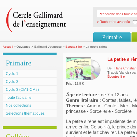
> Recherche avancée
Primaire
Accueil
> Ouvrages > Gallimard Jeunesse >
Écoutez lire
> La petite sirène
La petite sirè
Primaire
De :
Hans Christian
Traduit (danois) pa
Cycle 1
Écoutez lire
Cycle 2
Prix : 12.9 €
Cycle 3 (CM1-CM2)
Âge de lecture :
de 7 à 12 ans
Toute l'actualité
Genre littéraire :
Contes, fables, l
Thèmes :
Amour - Conte - Mer - Me
Nos collections
princesse - Sorcellerie - Sorcière
Sélections thématiques
La petite sirène est impatiente de m
arrive enfin. Ce soir-là, le prince 
survient et le fait chavirer. La petit
Collège