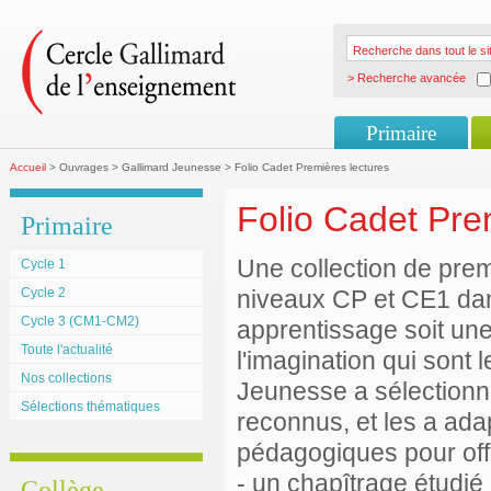
> Recherche avancée
Primaire
Accueil
> Ouvrages > Gallimard Jeunesse > Folio Cadet Premières lectures
Folio Cadet Pre
Primaire
Une collection de pre
Cycle 1
Cycle 2
niveaux CP et CE1 dans
Cycle 3 (CM1-CM2)
apprentissage soit une 
Toute l'actualité
l'imagination qui sont 
Nos collections
Jeunesse a sélectionné
Sélections thématiques
reconnus, et les a ada
pédagogiques pour offr
- un chapîtrage étudié 
Collège