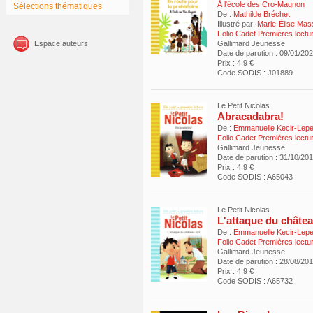
À l'école des Cro-Magnon
Sélections thématiques
De :
Mathilde Bréchet
Illustré par:
Marie-Élise Mas
Folio Cadet Premières lect
Espace auteurs
Gallimard Jeunesse
Date de parution : 09/01/20
Prix : 4.9 €
Code SODIS : J01889
Le Petit Nicolas
Abracadabra!
De :
Emmanuelle Kecir-Lepet
Folio Cadet Premières lect
Gallimard Jeunesse
Date de parution : 31/10/20
Prix : 4.9 €
Code SODIS : A65043
Le Petit Nicolas
L'attaque du châtea
De :
Emmanuelle Kecir-Lepet
Folio Cadet Premières lect
Gallimard Jeunesse
Date de parution : 28/08/20
Prix : 4.9 €
Code SODIS : A65732