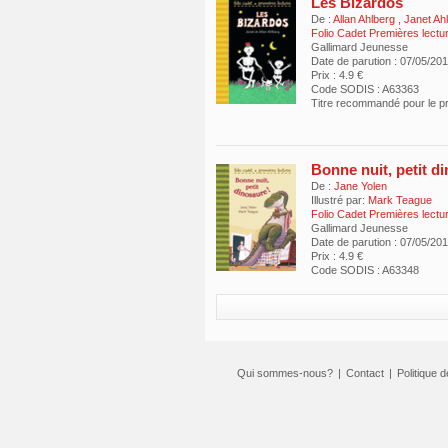
Les Bizardos
De :
Allan Ahlberg
,
Janet Ah
Folio Cadet Premières lect
Gallimard Jeunesse
Date de parution : 07/05/20
Prix : 4.9 €
Code SODIS : A63363
Titre recommandé pour le 
Bonne nuit, petit d
De :
Jane Yolen
Illustré par:
Mark Teague
Folio Cadet Premières lect
Gallimard Jeunesse
Date de parution : 07/05/20
Prix : 4.9 €
Code SODIS : A63348
Qui sommes-nous?
|
Contact
|
Politique d