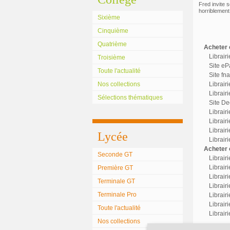
Fred invite s
horriblement 
Sixième
Cinquième
Quatrième
Acheter c
Librair
Troisième
Site eP
Toute l'actualité
Site fn
Nos collections
Librair
Librairi
Sélections thématiques
Site Dec
Librair
Librairi
Librair
Lycée
Librair
Acheter o
Seconde GT
Librair
Librairi
Première GT
Librair
Terminale GT
Librairi
Terminale Pro
Librair
Librair
Toute l'actualité
Librair
Nos collections