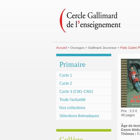
Accueil
> Ouvrages > Gallimard Jeunesse >
Folio Cadet P
Primaire
Cycle 1
Cycle 2
Cycle 3 (CM1-CM2)
Toute l'actualité
Nos collections
Prix : 5.5 €
48 pages
Sélections thématiques
Âge de lect
Genre littéra
Thèmes :
F
Collège