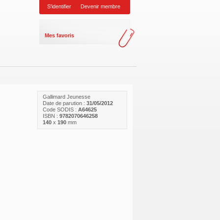
S'identifier
Devenir membre
Mes favoris
Gallimard Jeunesse
Date de parution :
31/05/2012
Code SODIS :
A64625
ISBN :
9782070646258
140
x
190
mm