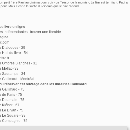
on petit frère Paul au cinéma pour voir «Le Trésor de la momie». Le film est terrifiant. Paul a
peur. Mais c'est à la sortie du cinéma que le pire l'attend...
e livre en ligne
ies indépendantes : trouver une librairie
agine
ac.com
ie Dialogues - 29
e Hall du livre - 54
itre.fr
ie Ombres Blanches - 31
e Mollat - 33
ie Sauramps - 34
ie Gallimard - Montréal
u réserver cet ouvrage dans les librairies Gallimard
ie Gallimard - 75
e de Paris - 75
ie Delamain - 75
e Kléber - 67
ie Le Divan - 75
ie Le Square - 38
ie Compagnie - 75