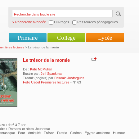
> Recherche avancée
Ouvrages
Ressources pédagogiques
Primaire
Collège
Lycée
remières lectures
> Le trésor de la momie
Le trésor de la momie
De :
Kate McMullan
Illustré par:
Jeff Spackman
Traduit (anglais) par
Pascale Jusforgues
Folio Cadet Premières lectures
- N° 63
ure :
de 6 à 7 ans
ire :
Romans et récits Jeunesse
antastique - Peur - Antiquité - Trésor - Fratrie - Cinéma - Égypte ancienne - Humour