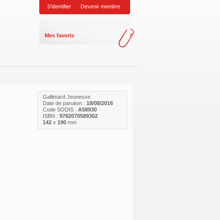
S'identifier
Devenir membre
Mes favoris
Gallimard Jeunesse
Date de parution :
18/08/2016
Code SODIS :
A58930
ISBN :
9782070589302
142
x
190
mm