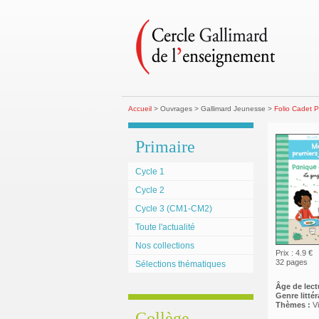
Accueil
> Ouvrages > Gallimard Jeunesse >
Folio Cadet P
Primaire
Cycle 1
Cycle 2
Cycle 3 (CM1-CM2)
Toute l'actualité
Nos collections
Prix : 4.9 €
32 pages
Sélections thématiques
Âge de lect
Genre littéra
Thèmes :
Vi
Collège