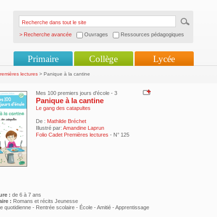
> Recherche avancée
Ouvrages
Ressources pédagogiques
Primaire
Collège
Lycée
remières lectures
> Panique à la cantine
Mes 100 premiers jours d'école - 3
Panique à la cantine
Le gang des catapultes
De :
Mathilde Bréchet
Illustré par:
Amandine Laprun
Folio Cadet Premières lectures
- N° 125
ure :
de 6 à 7 ans
ire :
Romans et récits Jeunesse
e quotidienne - Rentrée scolaire - École - Amitié - Apprentissage