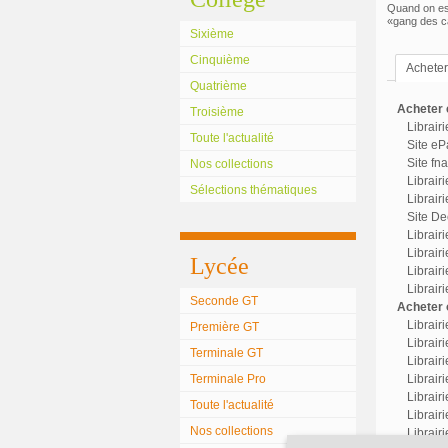
Quand on est
«gang des ca
Sixième
Cinquième
Acheter 
Quatrième
Acheter c
Troisième
Librair
Toute l'actualité
Site eP
Site fn
Nos collections
Librair
Sélections thématiques
Librairi
Site Dec
Librair
Librairi
Lycée
Librair
Librair
Seconde GT
Acheter o
Librair
Première GT
Librairi
Terminale GT
Librair
Terminale Pro
Librairi
Librair
Toute l'actualité
Librair
Nos collections
Librair