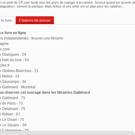
 un petit de CP, pas facile tous les jours de manger à la cantine. Surtout quand les grands d
tapultes», sèment la panique. Mais Arthur et ses amis ont un plan pour les ratatiner...
le livre
Citations de presse
e livre en ligne
ies indépendantes : trouver une librairie
agine
ac.com
ie Dialogues - 29
e Hall du livre - 54
itre.fr
ie Ombres Blanches - 31
e Mollat - 33
ie Sauramps - 34
ie Gallimard - Montréal
u réserver cet ouvrage dans les librairies Gallimard
ie Gallimard - 75
e de Paris - 75
ie Delamain - 75
e Kléber - 67
ie Le Divan - 75
ie Le Square - 38
ie Compagnie - 75