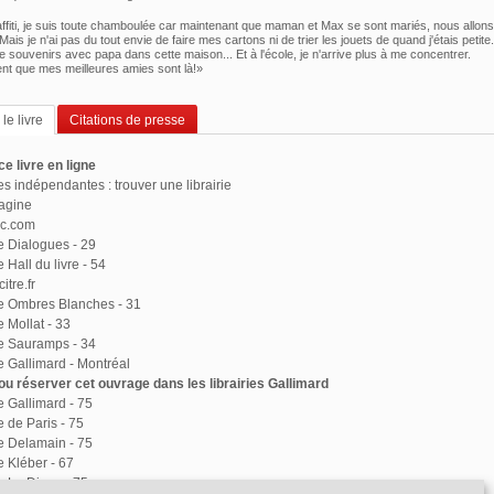
raffiti, je suis toute chamboulée car maintenant que maman et Max se sont mariés, nous allons
is je n'ai pas du tout envie de faire mes cartons ni de trier les jouets de quand j'étais petite.
de souvenirs avec papa dans cette maison... Et à l'école, je n'arrive plus à me concentrer.
t que mes meilleures amies sont là!»
le livre
Citations de presse
e livre en ligne
ies indépendantes : trouver une librairie
agine
ac.com
ie Dialogues - 29
e Hall du livre - 54
itre.fr
ie Ombres Blanches - 31
e Mollat - 33
ie Sauramps - 34
ie Gallimard - Montréal
u réserver cet ouvrage dans les librairies Gallimard
ie Gallimard - 75
e de Paris - 75
ie Delamain - 75
e Kléber - 67
ie Le Divan - 75