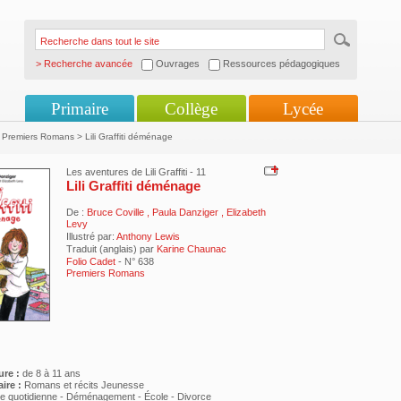
> Recherche avancée
Ouvrages
Ressources pédagogiques
Primaire
Collège
Lycée
Premiers Romans > Lili Graffiti déménage
Les aventures de Lili Graffiti - 11
Lili Graffiti déménage
De :
Bruce Coville
,
Paula Danziger
,
Elizabeth
Levy
Illustré par:
Anthony Lewis
Traduit (anglais) par
Karine Chaunac
Folio Cadet
- N° 638
Premiers Romans
ure :
de 8 à 11 ans
ire :
Romans et récits Jeunesse
ie quotidienne - Déménagement - École - Divorce