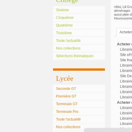
«Moi, Lili G
Sixième
déménager. Ma
aussi plein 
Cinquième
Heureusemen
Quatrième
Acheter 
Troisième
Toute l'actualité
Acheter c
Nos collections
Librair
Site eP
Sélections thématiques
Site fn
Librair
Librairi
Site Dec
Lycée
Librair
Librairi
Seconde GT
Librair
Première GT
Librair
Acheter o
Terminale GT
Librair
Terminale Pro
Librairi
Librair
Toute l'actualité
Librairi
Nos collections
Librair