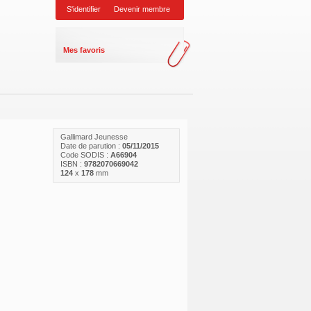
S'identifier
Devenir membre
Mes favoris
Gallimard Jeunesse
Date de parution :
05/11/2015
Code SODIS :
A66904
ISBN :
9782070669042
124
x
178
mm