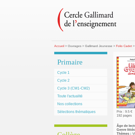
Accueil
> Ouvrages > Gallimard Jeunesse >
Folio Cadet
> 
Primaire
Cycle 1
Cycle 2
Cycle 3 (CM1-CM2)
Toute l'actualité
Nos collections
Sélections thématiques
Prix : 9.5 €
192 pages
Âge de lect
Genre littéra
Collège
Thèmes :
V