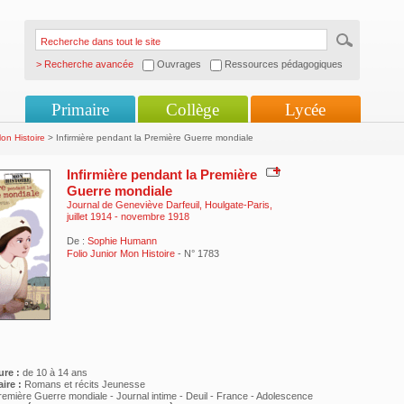
> Recherche avancée
Ouvrages
Ressources pédagogiques
Primaire
Collège
Lycée
on Histoire
> Infirmière pendant la Première Guerre mondiale
Infirmière pendant la Première
Guerre mondiale
Journal de Geneviève Darfeuil, Houlgate-Paris,
juillet 1914 - novembre 1918
De :
Sophie Humann
Folio Junior Mon Histoire
- N° 1783
ure :
de 10 à 14 ans
ire :
Romans et récits Jeunesse
remière Guerre mondiale - Journal intime - Deuil - France - Adolescence