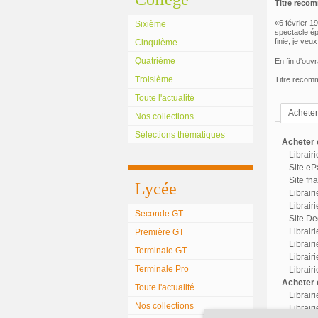
Titre reco
«6 février 1
Sixième
spectacle épr
finie, je veu
Cinquième
Quatrième
En fin d'ouv
Troisième
Titre recomm
Toute l'actualité
Acheter 
Nos collections
Sélections thématiques
Acheter c
Librair
Site eP
Site fn
Lycée
Librair
Librairi
Seconde GT
Site Dec
Librair
Première GT
Librairi
Terminale GT
Librair
Terminale Pro
Librair
Acheter o
Toute l'actualité
Librair
Nos collections
Librairi