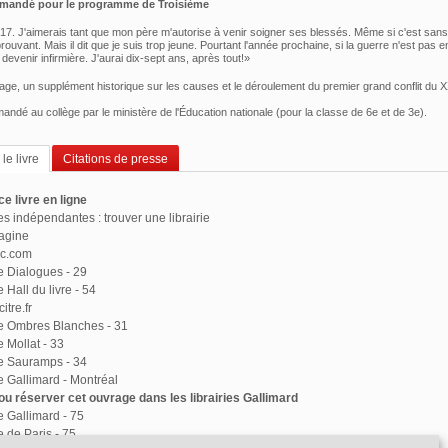
mmandé pour le programme de
Troisième
917. J'aimerais tant que mon père m'autorise à venir soigner ses blessés. Même si c'est san
ouvant. Mais il dit que je suis trop jeune. Pourtant l'année prochaine, si la guerre n'est pas 
x devenir infirmière. J'aurai dix-sept ans, après tout!»
rage, un supplément historique sur les causes et le déroulement du premier grand conflit du X
andé au collège par le ministère de l'Éducation nationale (pour la classe de 6e et de 3e).
le livre
Citations de presse
e livre en ligne
ies indépendantes : trouver une librairie
agine
ac.com
ie Dialogues - 29
e Hall du livre - 54
itre.fr
ie Ombres Blanches - 31
e Mollat - 33
ie Sauramps - 34
ie Gallimard - Montréal
u réserver cet ouvrage dans les librairies Gallimard
ie Gallimard - 75
e de Paris - 75