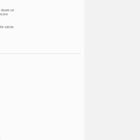
s doute un
encore
Xe siècle.