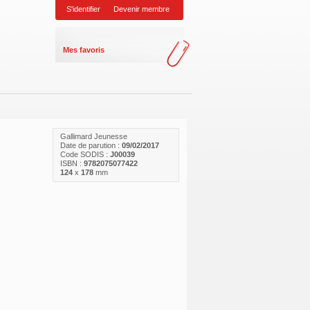
S'identifier
Devenir membre
Mes favoris
Gallimard Jeunesse
Date de parution :
09/02/2017
Code SODIS :
J00039
ISBN :
9782075077422
124
x
178
mm