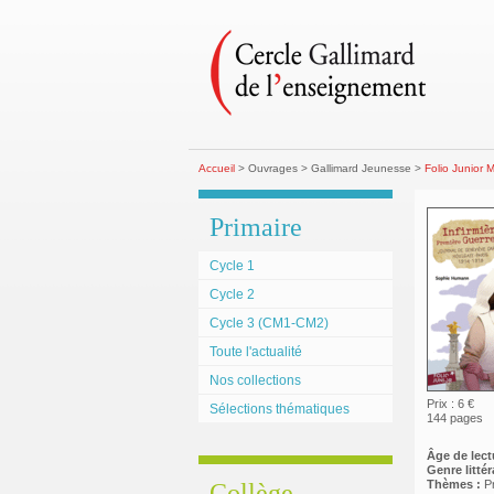
Accueil
> Ouvrages > Gallimard Jeunesse >
Folio Junior M
Primaire
Cycle 1
Cycle 2
Cycle 3 (CM1-CM2)
Toute l'actualité
Nos collections
Prix : 6 €
Sélections thématiques
144 pages
Âge de lect
Genre littéra
Thèmes :
P
Collège