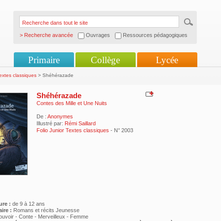
> Recherche avancée
Ouvrages
Ressources pédagogiques
Primaire
Collège
Lycée
Textes classiques
> Shéhérazade
Shéhérazade
Contes des Mille et Une Nuits
De :
Anonymes
Illustré par:
Rémi Saillard
Folio Junior Textes classiques
- N° 2003
ure :
de 9 à 12 ans
ire :
Romans et récits Jeunesse
ouvoir - Conte - Merveilleux - Femme