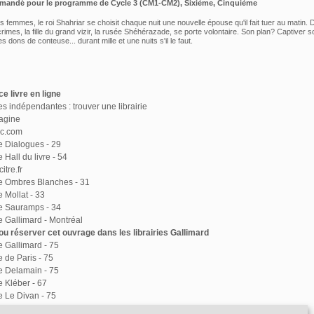
mmandé pour le programme de
Cycle 3 (CM1-CM2), Sixième, Cinquième
s femmes, le roi Shahriar se choisit chaque nuit une nouvelle épouse qu'il fait tuer au matin. 
rimes, la fille du grand vizir, la rusée Shéhérazade, se porte volontaire. Son plan? Captiver s
 dons de conteuse... durant mille et une nuits s'il le faut.
e livre en ligne
ies indépendantes : trouver une librairie
agine
ac.com
ie Dialogues - 29
e Hall du livre - 54
itre.fr
ie Ombres Blanches - 31
e Mollat - 33
ie Sauramps - 34
ie Gallimard - Montréal
u réserver cet ouvrage dans les librairies Gallimard
ie Gallimard - 75
e de Paris - 75
ie Delamain - 75
e Kléber - 67
ie Le Divan - 75
ie Le Square - 38