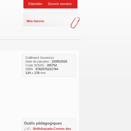
S'identifier
Devenir membre
Mes favoris
Gallimard Jeunesse
Date de parution :
15/05/2025
Code SODIS :
J05752
ISBN :
9782075221764
124
x
178
mm
Outils pédagogiques
Shéhérazade.Contes des