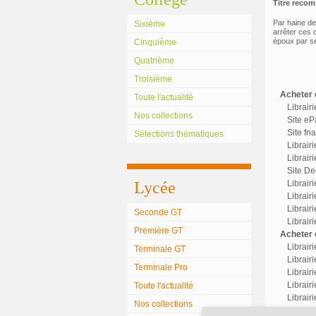
Titre reco
Par haine de
Sixième
arrêter ces c
époux par ses
Cinquième
Quatrième
Troisième
Acheter c
Toute l'actualité
Librair
Nos collections
Site eP
Site fn
Sélections thématiques
Librair
Librairi
Site Dec
Lycée
Librair
Librairi
Librair
Seconde GT
Librair
Première GT
Acheter o
Librair
Terminale GT
Librairi
Terminale Pro
Librair
Librairi
Toute l'actualité
Librair
Nos collections
Librair