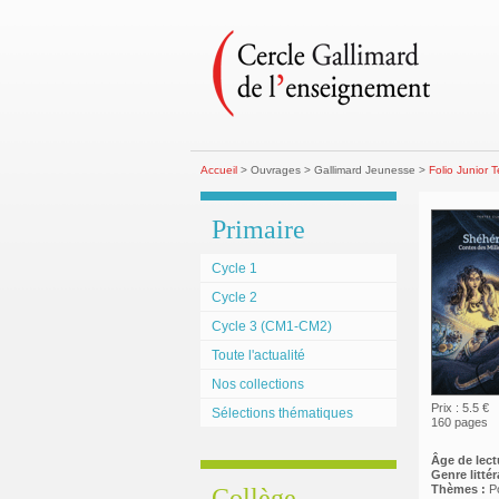
Accueil
> Ouvrages > Gallimard Jeunesse >
Folio Junior 
Primaire
Cycle 1
Cycle 2
Cycle 3 (CM1-CM2)
Toute l'actualité
Nos collections
Prix : 5.5 €
Sélections thématiques
160 pages
Âge de lect
Genre littéra
Thèmes :
P
Collège