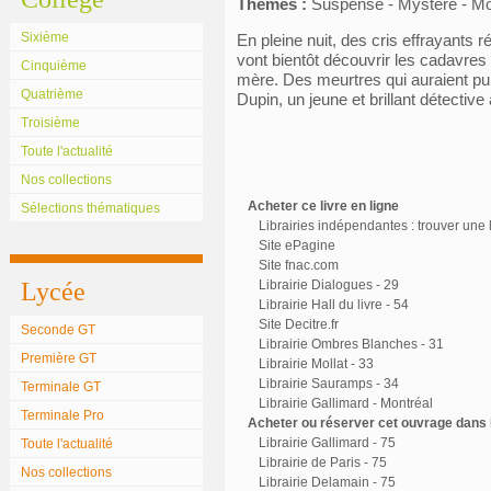
Thèmes :
Suspense - Mystère - Mo
Sixième
En pleine nuit, des cris effrayants ré
vont bientôt découvrir les cadavres 
Cinquième
mère. Des meurtres qui auraient pu 
Quatrième
Dupin, un jeune et brillant détective
Troisième
Toute l'actualité
Nos collections
Acheter ce livre en ligne
Sélections thématiques
Librairies indépendantes : trouver une l
Site ePagine
Site fnac.com
Lycée
Librairie Dialogues - 29
Librairie Hall du livre - 54
Site Decitre.fr
Seconde GT
Librairie Ombres Blanches - 31
Première GT
Librairie Mollat - 33
Librairie Sauramps - 34
Terminale GT
Librairie Gallimard - Montréal
Terminale Pro
Acheter ou réserver cet ouvrage dans l
Librairie Gallimard - 75
Toute l'actualité
Librairie de Paris - 75
Nos collections
Librairie Delamain - 75