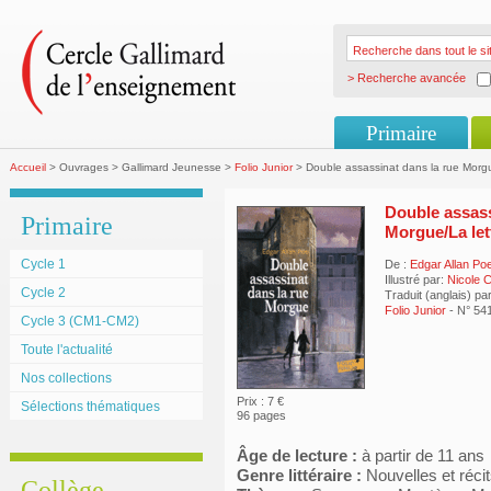
> Recherche avancée
Primaire
Accueil
> Ouvrages > Gallimard Jeunesse >
Folio Junior
> Double assassinat dans la rue Morgu
Double assass
Primaire
Morgue/La let
Cycle 1
De :
Edgar Allan Po
Illustré par:
Nicole 
Cycle 2
Traduit (anglais) pa
Folio Junior
- N° 54
Cycle 3 (CM1-CM2)
Toute l'actualité
Nos collections
Prix : 7 €
Sélections thématiques
96 pages
Âge de lecture :
à partir de 11 ans
Genre littéraire :
Nouvelles et réci
Collège