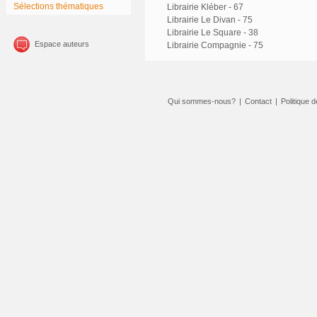
Sélections thématiques
Librairie Kléber - 67
Librairie Le Divan - 75
Librairie Le Square - 38
Espace auteurs
Librairie Compagnie - 75
Qui sommes-nous?
|
Contact
|
Politique d