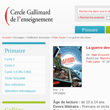
> Recherche avancée
Primaire
Accueil
> Ouvrages > Gallimard Jeunesse >
Folio Junior
> La guerre des livres
La guerre des 
Primaire
De :
Alain Grousset
Illustré par:
Manchu
Cycle 1
Folio Junior
- N° 16
Cycle 2
Cycle 3 (CM1-CM2)
Toute l'actualité
Nos collections
Prix : 7 €
Sélections thématiques
144 pages
Âge de lecture :
de 10 à 14 ans
Genre littéraire :
Romans et récits
Collège