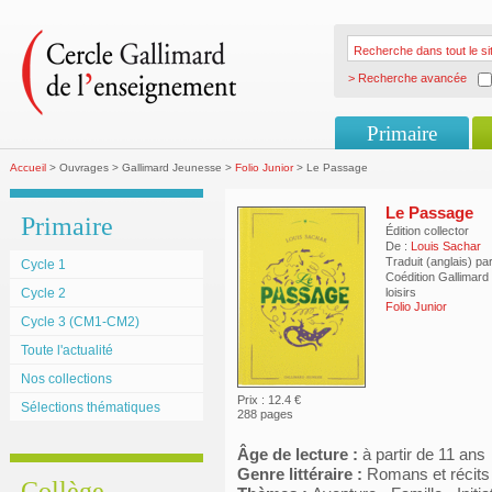
> Recherche avancée
Primaire
Accueil
> Ouvrages > Gallimard Jeunesse >
Folio Junior
> Le Passage
Le Passage
Primaire
Édition collector
De :
Louis Sachar
Traduit (anglais) pa
Cycle 1
Coédition Gallimard
Cycle 2
loisirs
Folio Junior
Cycle 3 (CM1-CM2)
Toute l'actualité
Nos collections
Prix : 12.4 €
Sélections thématiques
288 pages
Âge de lecture :
à partir de 11 ans
Genre littéraire :
Romans et récits
Collège