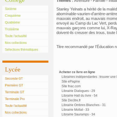
Thèmes :
Aventure - Famille - Initi
Stanley Yelnats a hérité de la maléd
Sixième
abominable-vaurien-d'arrière-arrièr
Cinquième
mauvais endroit, au mauvais momen
Quatrième
envoyé au Camp du Lac Vert, perdu 
mauvais garçons comme lui, X-Ray, 
Troisième
doivent-ils creuser des trous, toute 
Toute l'actualité
Nos collections
Titre recommandé par l'Éducation n
Sélections thématiques
Lycée
Acheter ce livre en ligne
Librairies indépendantes : trouver une l
Seconde GT
Site ePagine
Première GT
Site fnac.com
Librairie Dialogues - 29
Terminale GT
Librairie Hall du livre - 54
Terminale Pro
Site Decitre.fr
Librairie Ombres Blanches - 31
Toute l'actualité
Librairie Mollat - 33
Nos collections
Librairie Sauramps - 34