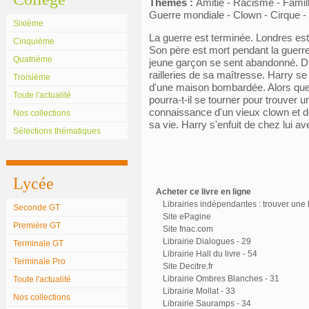
Thèmes :
Amitié - Racisme - Famil
Guerre mondiale - Clown - Cirque - 
Sixième
La guerre est terminée. Londres est
Cinquième
Son père est mort pendant la guerre
Quatrième
jeune garçon se sent abandonné. D'au
railleries de sa maîtresse. Harry se
Troisième
d'une maison bombardée. Alors que l
Toute l'actualité
pourra-t-il se tourner pour trouver un
connaissance d'un vieux clown et 
Nos collections
sa vie. Harry s'enfuit de chez lui
Sélections thématiques
Lycée
Acheter ce livre en ligne
Librairies indépendantes : trouver une l
Seconde GT
Site ePagine
Première GT
Site fnac.com
Librairie Dialogues - 29
Terminale GT
Librairie Hall du livre - 54
Terminale Pro
Site Decitre.fr
Librairie Ombres Blanches - 31
Toute l'actualité
Librairie Mollat - 33
Nos collections
Librairie Sauramps - 34