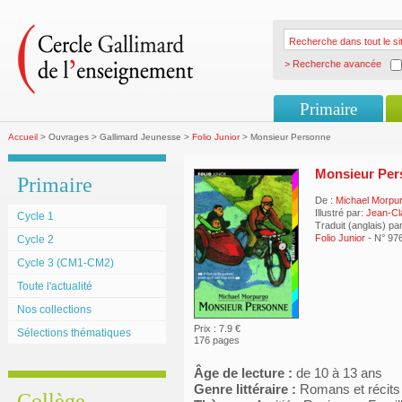
> Recherche avancée
Primaire
Accueil
> Ouvrages > Gallimard Jeunesse >
Folio Junior
> Monsieur Personne
Monsieur Per
Primaire
De :
Michael Morpu
Illustré par:
Jean-Cl
Cycle 1
Traduit (anglais) pa
Folio Junior
- N° 97
Cycle 2
Cycle 3 (CM1-CM2)
Toute l'actualité
Nos collections
Prix : 7.9 €
Sélections thématiques
176 pages
Âge de lecture :
de 10 à 13 ans
Genre littéraire :
Romans et récits
Collège