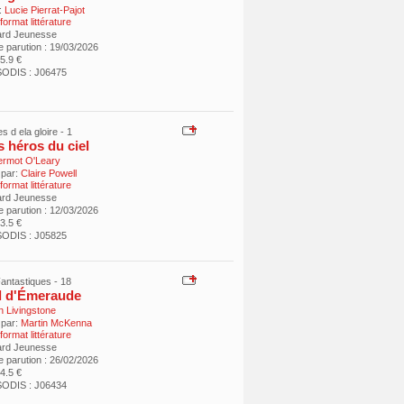
:
Lucie Pierrat-Pajot
ormat littérature
ard Jeunesse
e parution : 19/03/2026
15.9 €
ODIS : J06475
es d ela gloire - 1
s héros du ciel
rmot O'Leary
 par:
Claire Powell
ormat littérature
ard Jeunesse
e parution : 12/03/2026
13.5 €
ODIS : J05825
antastiques - 18
l d'Émeraude
n Livingstone
 par:
Martin McKenna
ormat littérature
ard Jeunesse
e parution : 26/02/2026
14.5 €
ODIS : J06434