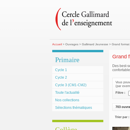
Accueil
> Ouvrages > Gallimard Jeunesse > Grand format l
Grand f
Primaire
Des best-se
Cycle 1
confortable
Cycle 2
Vous pouve
Cycle 3 (CM1-CM2)
(par exemp
Toute l'actualité
Filtre :
Nos collections
703 ouvr
Sélections thématiques
Trier par :
Collège