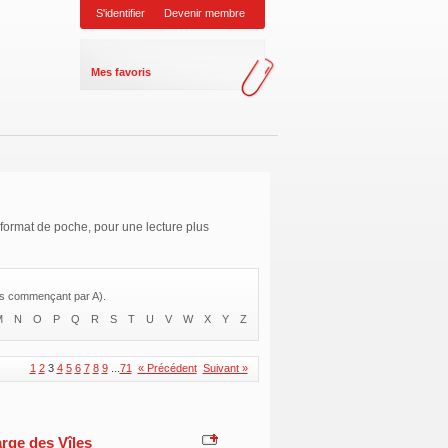
S'identifier
Devenir membre
Mes favoris
u format de poche, pour une lecture plus
res commençant par A).
M
N
O
P
Q
R
S
T
U
V
W
X
Y
Z
1
2
3
4
5
6
7
8
9
...
71
« Précédent
Suivant »
arge des Vîles