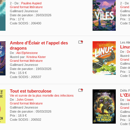
2 - De :
Pauline Aupied
2 - De 
Grand format littérature
Grand f
Gallimard Jeunesse
Gallim
Date de parution : 26/03/2026
Date d
Prix : 17 €
Prix : 
Code SODIS : J06400
Code S
Ambre d'Éclair et l'appel des
Les Ail
Linu
dragons
De :
De
De :
Abi Elphinstone
Illustré
Illustré par:
Kristina Kister
Grand f
Grand format littérature
Gallim
Gallimard Jeunesse
Date d
Date de parution : 19/03/2026
Prix : 
Prix : 15.9 €
Code S
Code SODIS : J05537
Tout est tuberculose
Défis F
L'Œi
Vie et survie de la plus mortelle des infections
De :
John Green
De :
Ia
Grand format littérature
Illustré
Gallimard Jeunesse
Grand f
Date de parution : 05/03/2026
Gallim
Prix : 18.9 €
Date d
Code SODIS : J06502
Prix : 
Code S