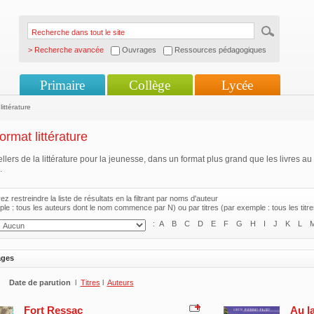
> Recherche avancée
Ouvrages
Ressources pédagogiques
Primaire
Collège
Lycée
ittérature
ormat littérature
llers de la littérature pour la jeunesse, dans un format plus grand que les livres a
.
z restreindre la liste de résultats en la filtrant par noms d'auteur
le : tous les auteurs dont le nom commence par N) ou par titres (par exemple : tous les tit
:
A
B
C
D
E
F
G
H
I
J
K
L
ages
Date de parution
l
Titres
l
Auteurs
Fort Ressac
Au l