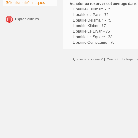
Sélections thématiques
Acheter ou réserver cet ouvrage dans l
Librairie Gallimard - 75
Librairie de Paris - 75
Espace auteurs
Librairie Delamain - 75
Librairie Kléber - 67
Librairie Le Divan - 75
Librairie Le Square - 38
Librairie Compagnie - 75
Qui sommes-nous?
|
Contact
|
Politique d