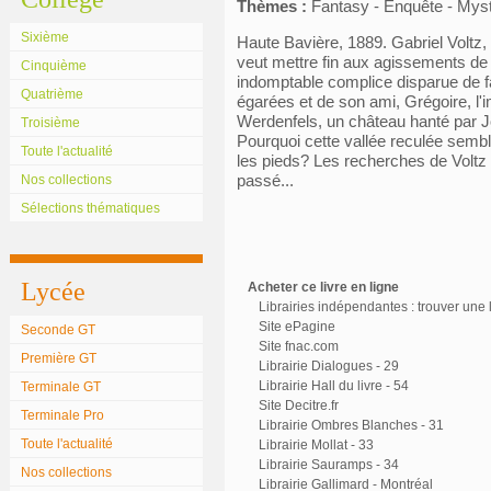
Thèmes :
Fantasy - Enquête - Mys
Sixième
Haute Bavière, 1889. Gabriel Voltz,
veut mettre fin aux agissements de
Cinquième
indomptable complice disparue de f
Quatrième
égarées et de son ami, Grégoire, l'i
Werdenfels, un château hanté par Jon
Troisième
Pourquoi cette vallée reculée semble
Toute l'actualité
les pieds? Les recherches de Voltz 
passé...
Nos collections
Sélections thématiques
Lycée
Acheter ce livre en ligne
Librairies indépendantes : trouver une l
Site ePagine
Seconde GT
Site fnac.com
Première GT
Librairie Dialogues - 29
Librairie Hall du livre - 54
Terminale GT
Site Decitre.fr
Terminale Pro
Librairie Ombres Blanches - 31
Toute l'actualité
Librairie Mollat - 33
Librairie Sauramps - 34
Nos collections
Librairie Gallimard - Montréal