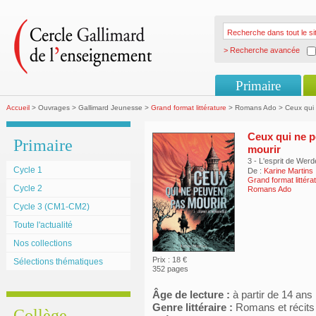
> Recherche avancée
Primaire
Accueil
> Ouvrages > Gallimard Jeunesse >
Grand format littérature
> Romans Ado > Ceux qui 
Ceux qui ne 
Primaire
mourir
3 - L'esprit de Werd
Cycle 1
De :
Karine Martins
Grand format littéra
Cycle 2
Romans Ado
Cycle 3 (CM1-CM2)
Toute l'actualité
Nos collections
Prix : 18 €
Sélections thématiques
352 pages
Âge de lecture :
à partir de 14 ans
Genre littéraire :
Romans et récits
Collège