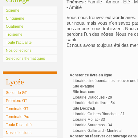
Thèmes :
Famille - Amour - Été - 
- Amitié
Sixième
Vous nous trouvez extraordinaires.
Cinquième
sur nous, mais vous n'en savez pas
Quatrième
nos amours nous trahissent. Nous
perdons l'un des nôtres. Nous ne c
Troisième
sable.
Toute l'actualité
Et nous avons toujours été des men
Nos collections
Sélections thématiques
Acheter ce livre en ligne
Lycée
Librairies indépendantes : trouver une l
Site ePagine
Site fnac.com
Seconde GT
Librairie Dialogues - 29
Première GT
Librairie Hall du livre - 54
Site Decitre.fr
Terminale GT
Librairie Ombres Blanches - 31
Terminale Pro
Librairie Mollat - 33
Toute l'actualité
Librairie Sauramps - 34
Librairie Gallimard - Montréal
Nos collections
Acheter ou réserver cet ouvrage dans l