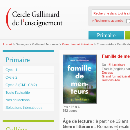
> Recherche avancée
Primaire
Accueil
> Ouvrages > Gallimard Jeunesse >
Grand format littérature
> Romans Ado > Famille d
Famille de me
Primaire
De :
E. Lockhart
Traduit (anglais) pa
Cycle 1
Devaux
Grand format littéra
Cycle 2
Romans Ado
Cycle 3 (CM1-CM2)
Toute l'actualité
Nos collections
Prix : 16.9 €
Sélections thématiques
352 pages
Âge de lecture :
à partir de 13 ans
Genre littéraire :
Romans et récits
Collège