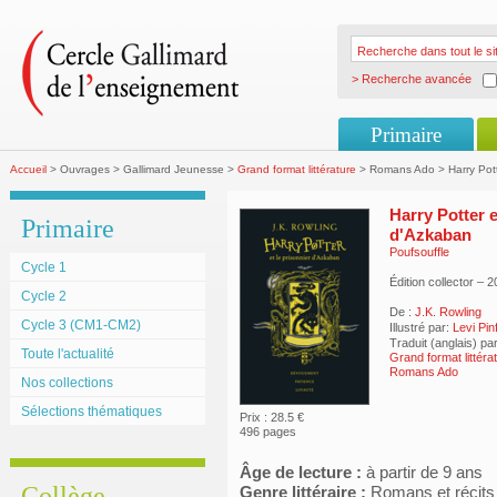
> Recherche avancée
Primaire
Accueil
> Ouvrages > Gallimard Jeunesse >
Grand format littérature
> Romans Ado > Harry Potte
Harry Potter e
Primaire
d'Azkaban
Poufsouffle
Cycle 1
Édition collector –
Cycle 2
De :
J.K. Rowling
Cycle 3 (CM1-CM2)
Illustré par:
Levi Pin
Traduit (anglais) pa
Toute l'actualité
Grand format littéra
Romans Ado
Nos collections
Sélections thématiques
Prix : 28.5 €
496 pages
Âge de lecture :
à partir de 9 ans
Collège
Genre littéraire :
Romans et récits