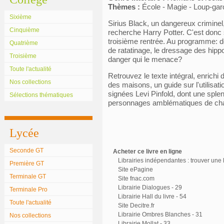
Thèmes :
École - Magie - Loup-gar
Sixième
Sirius Black, un dangereux criminel
Cinquième
recherche Harry Potter. C'est donc 
troisième rentrée. Au programme: des
Quatrième
de ratatinage, le dressage des hippog
Troisième
danger qui le menace?
Toute l'actualité
Retrouvez le texte intégral, enrichi
Nos collections
des maisons, un guide sur l'utilisati
signées Levi Pinfold, dont une sple
Sélections thématiques
personnages amblématiques de ch
Lycée
Seconde GT
Acheter ce livre en ligne
Librairies indépendantes : trouver une l
Première GT
Site ePagine
Terminale GT
Site fnac.com
Librairie Dialogues - 29
Terminale Pro
Librairie Hall du livre - 54
Toute l'actualité
Site Decitre.fr
Librairie Ombres Blanches - 31
Nos collections
Librairie Mollat - 33