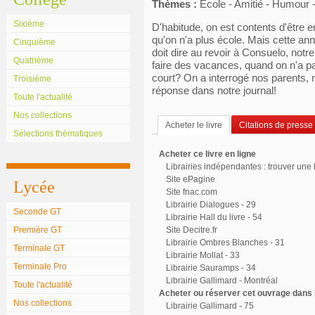
Thèmes :
École - Amitié - Humour
Sixième
D'habitude, on est contents d'être e
qu'on n'a plus école. Mais cette anné
Cinquième
doit dire au revoir à Consuelo, not
Quatrième
faire des vacances, quand on n'a pas 
court? On a interrogé nos parents, 
Troisième
réponse dans notre journal!
Toute l'actualité
Nos collections
Acheter le livre
Citations de presse
Sélections thématiques
Acheter ce livre en ligne
Librairies indépendantes : trouver une l
Site ePagine
Lycée
Site fnac.com
Librairie Dialogues - 29
Seconde GT
Librairie Hall du livre - 54
Première GT
Site Decitre.fr
Librairie Ombres Blanches - 31
Terminale GT
Librairie Mollat - 33
Terminale Pro
Librairie Sauramps - 34
Librairie Gallimard - Montréal
Toute l'actualité
Acheter ou réserver cet ouvrage dans l
Nos collections
Librairie Gallimard - 75