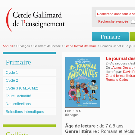
> Recherche avancée
Primaire
Accueil
> Ouvrages > Gallimard Jeunesse >
Grand format littérature
> Romans Cadet > Le journ
Le journal de
Primaire
2 - Au secours c'es
De :
Agnès Desarth
Illustré par:
David 
Cycle 1
Grand format littéra
Romans Cadet
Cycle 2
Cycle 3 (CM1-CM2)
Toute l'actualité
Nos collections
Prix : 9.9 €
Sélections thématiques
80 pages
Âge de lecture :
de 7 à 9 ans
Genre littéraire :
Romans et récits
Collège