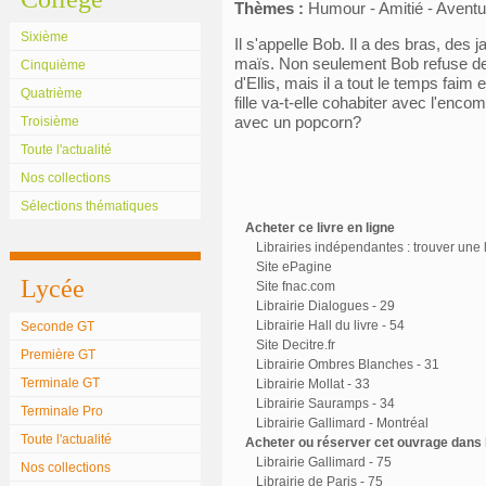
Thèmes :
Humour - Amitié - Aventu
Sixième
Il s'appelle Bob. Il a des bras, des j
maïs. Non seulement Bob refuse de 
Cinquième
d'Ellis, mais il a tout le temps faim
Quatrième
fille va-t-elle cohabiter avec l'enco
avec un popcorn?
Troisième
Toute l'actualité
Nos collections
Sélections thématiques
Acheter ce livre en ligne
Librairies indépendantes : trouver une l
Site ePagine
Lycée
Site fnac.com
Librairie Dialogues - 29
Librairie Hall du livre - 54
Seconde GT
Site Decitre.fr
Première GT
Librairie Ombres Blanches - 31
Terminale GT
Librairie Mollat - 33
Librairie Sauramps - 34
Terminale Pro
Librairie Gallimard - Montréal
Toute l'actualité
Acheter ou réserver cet ouvrage dans l
Librairie Gallimard - 75
Nos collections
Librairie de Paris - 75