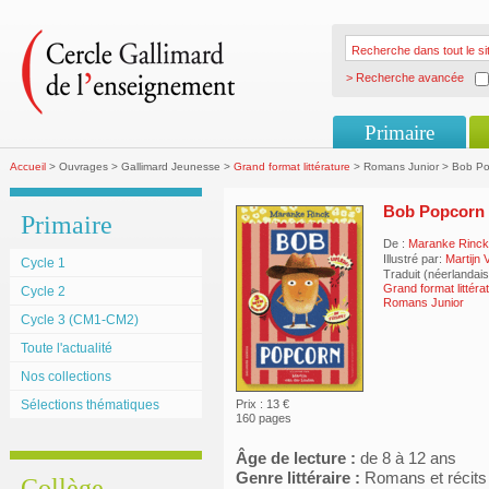
> Recherche avancée
Primaire
Accueil
> Ouvrages > Gallimard Jeunesse >
Grand format littérature
> Romans Junior > Bob P
Bob Popcorn
Primaire
De :
Maranke Rinck
Illustré par:
Martijn 
Cycle 1
Traduit (néerlandai
Grand format littéra
Cycle 2
Romans Junior
Cycle 3 (CM1-CM2)
Toute l'actualité
Nos collections
Sélections thématiques
Prix : 13 €
160 pages
Âge de lecture :
de 8 à 12 ans
Genre littéraire :
Romans et récits
Collège