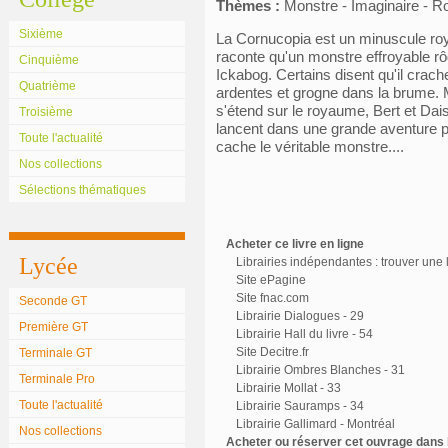
Thèmes :
Monstre - Imaginaire - Ro
Sixième
La Cornucopia est un minuscule roya
raconte qu'un monstre effroyable rô
Cinquième
Ickabog. Certains disent qu'il crache
Quatrième
ardentes et grogne dans la brume. 
s'étend sur le royaume, Bert et Dai
Troisième
lancent dans une grande aventure po
Toute l'actualité
cache le véritable monstre....
Nos collections
Sélections thématiques
Acheter ce livre en ligne
Lycée
Librairies indépendantes : trouver une l
Site ePagine
Site fnac.com
Seconde GT
Librairie Dialogues - 29
Première GT
Librairie Hall du livre - 54
Site Decitre.fr
Terminale GT
Librairie Ombres Blanches - 31
Terminale Pro
Librairie Mollat - 33
Toute l'actualité
Librairie Sauramps - 34
Librairie Gallimard - Montréal
Nos collections
Acheter ou réserver cet ouvrage dans l