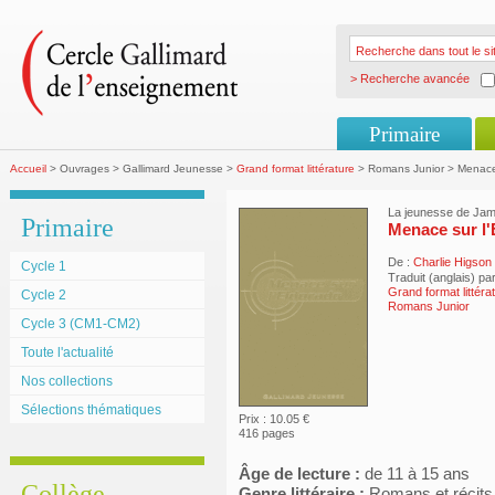
> Recherche avancée
Primaire
Accueil
> Ouvrages > Gallimard Jeunesse >
Grand format littérature
> Romans Junior > Menace 
La jeunesse de Jam
Primaire
Menace sur l
De :
Charlie Higson
Cycle 1
Traduit (anglais) pa
Grand format littéra
Cycle 2
Romans Junior
Cycle 3 (CM1-CM2)
Toute l'actualité
Nos collections
Sélections thématiques
Prix : 10.05 €
416 pages
Âge de lecture :
de 11 à 15 ans
Collège
Genre littéraire :
Romans et récits