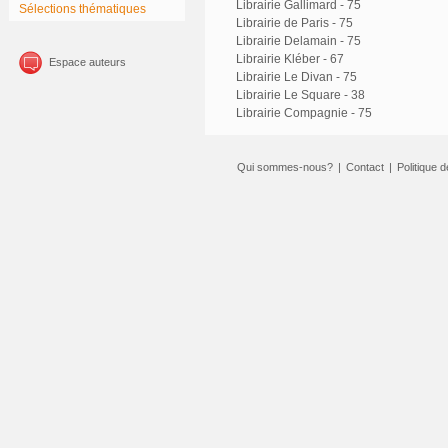
Librairie Gallimard - 75
Sélections thématiques
Librairie de Paris - 75
Librairie Delamain - 75
Librairie Kléber - 67
Espace auteurs
Librairie Le Divan - 75
Librairie Le Square - 38
Librairie Compagnie - 75
Qui sommes-nous?
|
Contact
|
Politique d