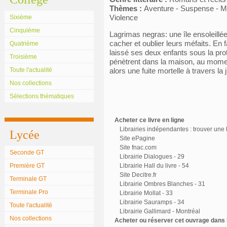
Thèmes :
Aventure - Suspense - M
Violence
Sixième
Cinquième
Lagrimas negras: une île ensoleillé
cacher et oublier leurs méfaits. En f
Quatrième
laissé ses deux enfants sous la pr
Troisième
pénètrent dans la maison, au mome
Toute l'actualité
alors une fuite mortelle à travers la
Nos collections
Sélections thématiques
Acheter ce livre en ligne
Librairies indépendantes : trouver une l
Lycée
Site ePagine
Site fnac.com
Seconde GT
Librairie Dialogues - 29
Première GT
Librairie Hall du livre - 54
Site Decitre.fr
Terminale GT
Librairie Ombres Blanches - 31
Terminale Pro
Librairie Mollat - 33
Librairie Sauramps - 34
Toute l'actualité
Librairie Gallimard - Montréal
Nos collections
Acheter ou réserver cet ouvrage dans l