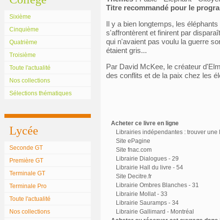
Titre recommandé pour le prog
Sixième
Il y a bien longtemps, les éléphants 
Cinquième
s'affrontèrent et finirent par dispara
qui n'avaient pas voulu la guerre sort
Quatrième
étaient gris...
Troisième
Par David McKee, le créateur d'Elme
Toute l'actualité
des conflits et de la paix chez les é
Nos collections
Sélections thématiques
Acheter ce livre en ligne
Lycée
Librairies indépendantes : trouver une l
Site ePagine
Seconde GT
Site fnac.com
Librairie Dialogues - 29
Première GT
Librairie Hall du livre - 54
Terminale GT
Site Decitre.fr
Librairie Ombres Blanches - 31
Terminale Pro
Librairie Mollat - 33
Toute l'actualité
Librairie Sauramps - 34
Nos collections
Librairie Gallimard - Montréal