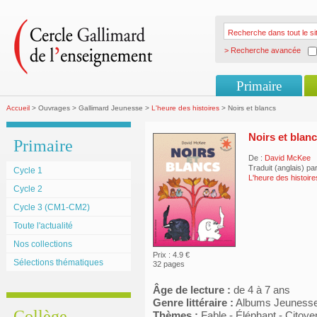
> Recherche avancée
Primaire
Accueil
> Ouvrages > Gallimard Jeunesse >
L'heure des histoires
> Noirs et blancs
Noirs et blan
Primaire
De :
David McKee
Traduit (anglais) pa
Cycle 1
L'heure des histoir
Cycle 2
Cycle 3 (CM1-CM2)
Toute l'actualité
Nos collections
Prix : 4.9 €
Sélections thématiques
32 pages
Âge de lecture :
de 4 à 7 ans
Genre littéraire :
Albums Jeuness
Collège
Thèmes :
Fable - Éléphant - Citoy