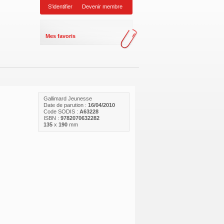
S'identifier
Devenir membre
Mes favoris
Gallimard Jeunesse
Date de parution :
16/04/2010
Code SODIS :
A63228
ISBN :
9782070632282
135
x
190
mm