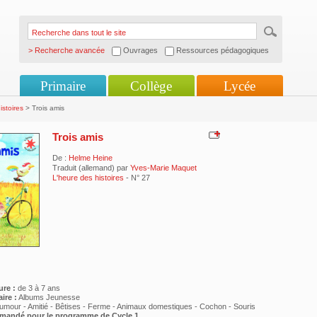
> Recherche avancée
Ouvrages
Ressources pédagogiques
Primaire
Collège
Lycée
istoires
> Trois amis
Trois amis
De :
Helme Heine
Traduit (allemand) par
Yves-Marie Maquet
L'heure des histoires
- N° 27
ure :
de 3 à 7 ans
ire :
Albums Jeunesse
umour - Amitié - Bêtises - Ferme - Animaux domestiques - Cochon - Souris
mmandé pour le programme de
Cycle 1