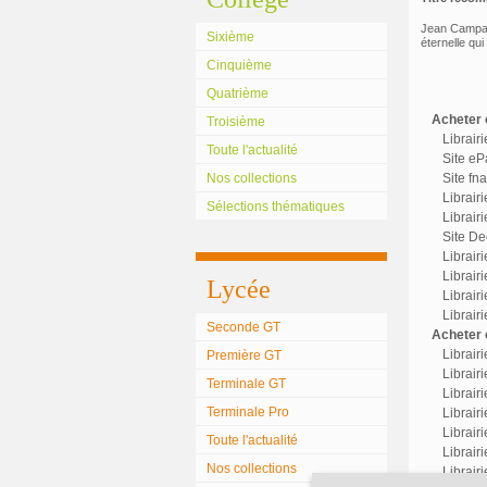
Jean Campagn
Sixième
éternelle qu
Cinquième
Quatrième
Acheter c
Troisième
Librair
Toute l'actualité
Site eP
Nos collections
Site fn
Librair
Sélections thématiques
Librairi
Site Dec
Librair
Librairi
Lycée
Librair
Librair
Seconde GT
Acheter o
Librair
Première GT
Librairi
Terminale GT
Librair
Terminale Pro
Librairi
Librair
Toute l'actualité
Librair
Nos collections
Librair