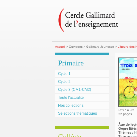
Accueil
> Ouvrages > Gallimard Jeunesse >
L'heure des h
Primaire
Cycle 1
Cycle 2
Cycle 3 (CM1-CM2)
Toute l'actualité
Nos collections
Prix : 4.9 €
Sélections thématiques
32 pages
Âge de lect
Genre littéra
Thèmes :
H
Collège
Titre reco