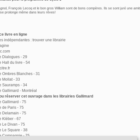
ol, François Lecoq et le bon gros William sont de bons compères. Ils se sont juré une amit
i se prolonge même dans leurs rêves!
e livre en ligne
ies indépendantes : trouver une librairie
agine
ac.com
ie Dialogues - 29
e Hall du livre - 54
itre.fr
ie Ombres Blanches - 31
e Mollat - 33
ie Sauramps - 34
ie Gallimard - Montréal
u réserver cet ouvrage dans les librairies Gallimard
ie Gallimard - 75
e de Paris - 75
ie Delamain - 75
e Kléber - 67
ie Le Divan - 75
ie Le Square - 38
ie Compagnie - 75