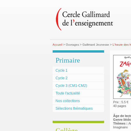
Accueil
> Ouvrages > Gallimard Jeunesse >
L'heure des h
Primaire
Cycle 1
Cycle 2
Cycle 3 (CM1-CM2)
Toute l'actualité
Nos collections
Prix : 5.5 €
40 pages
Sélections thématiques
Âge de lect
Genre littéra
Thèmes :
A
Imaginaire
Collège