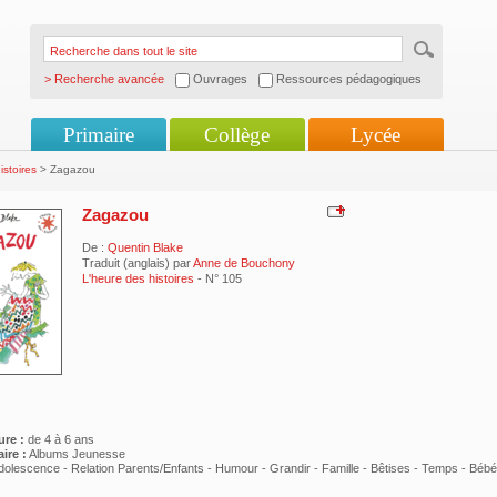
> Recherche avancée
Ouvrages
Ressources pédagogiques
Primaire
Collège
Lycée
istoires
> Zagazou
Zagazou
De :
Quentin Blake
Traduit (anglais) par
Anne de Bouchony
L'heure des histoires
- N° 105
ure :
de 4 à 6 ans
ire :
Albums Jeunesse
dolescence - Relation Parents/Enfants - Humour - Grandir - Famille - Bêtises - Temps - Bébé