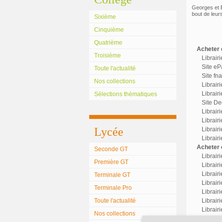
Georges et Be
bout de leur
Sixième
Cinquième
Quatrième
Acheter c
Troisième
Librair
Site eP
Toute l'actualité
Site fn
Nos collections
Librair
Librairi
Sélections thématiques
Site Dec
Librair
Librairi
Lycée
Librair
Librair
Acheter o
Seconde GT
Librair
Première GT
Librairi
Librair
Terminale GT
Librairi
Terminale Pro
Librair
Toute l'actualité
Librair
Librair
Nos collections