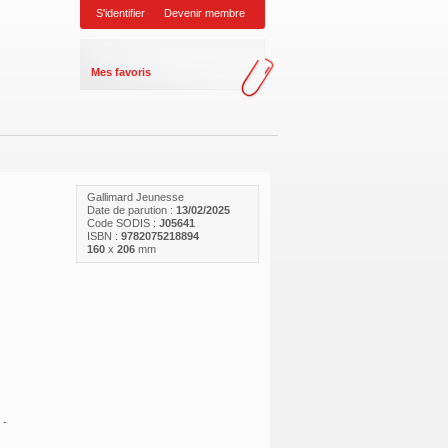
S'identifier
Devenir membre
Mes favoris
Gallimard Jeunesse
Date de parution :
13/02/2025
Code SODIS :
J05641
ISBN :
9782075218894
160
x
206
mm
 -