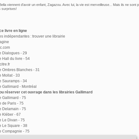
lla viennent d'avoir un enfant, Zagazou. Avec lui, la vie est merveilleuse... Mais ils ne sont 
s surprises!
e livre en ligne
ies indépendantes : trouver une librairie
agine
ac.com
ie Dialogues - 29
e Hall du livre - 54
itre.fr
ie Ombres Blanches - 31
e Mollat - 33
ie Sauramps - 34
ie Gallimard - Montréal
u réserver cet ouvrage dans les librairies Gallimard
ie Gallimard - 75
e de Paris - 75
ie Delamain - 75
e Kléber - 67
ie Le Divan - 75
ie Le Square - 38
ie Compagnie - 75