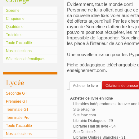
Évidemment, tout le monde dort!
Personne ne lui a offert quoi que ce 
Sixième
sa nouvelle idée fixe: voler aux enf
Cinquième
été offerts aujourd'hui! Par les che
rayon de Sorceline d'atteindre les j
Quatrième
pouvoirs pour tout récupérer, les mit
Troisième
Impossible de l'approcher. Sorceli
Toute l'actualité
les place à l'intérieur de son énorm
Nos collections
Une nouvelle mission pour les Pyj
Sélections thématiques
Fiche pédagogique téléchargeable g
enseignement.com.
Lycée
Acheter le livre
Citations de presse
Seconde GT
Acheter ce livre en ligne
Première GT
Librairies indépendantes : trouver une l
Terminale GT
Site ePagine
Site fnac.com
Terminale Pro
Librairie Dialogues - 29
Toute l'actualité
Librairie Hall du livre - 54
Site Decitre.fr
Nos collections
Librairie Ombres Blanches - 31