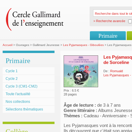
> Recherche avancée
Primaire
Accueil
> Ouvrages > Gallimard Jeunesse >
Les Pyjamasques - Giboulées
> Les Pyjamasques e
Les Pyjamasq
Primaire
de Sorceline
Cycle 1
De :
Romuald
Les Pyjamasques -
Cycle 2
Cycle 3 (CM1-CM2)
Prix : 6.5 €
Toute l'actualité
28 pages
Nos collections
Âge de lecture :
de 3 à 7 ans
Sélections thématiques
Genre littéraire :
Albums Jeuness
Thèmes :
Cadeau - Anniversaire - 
Les Pyjamasques vont à la rencontre
Collège
Ils découvrent que c'était son anniv